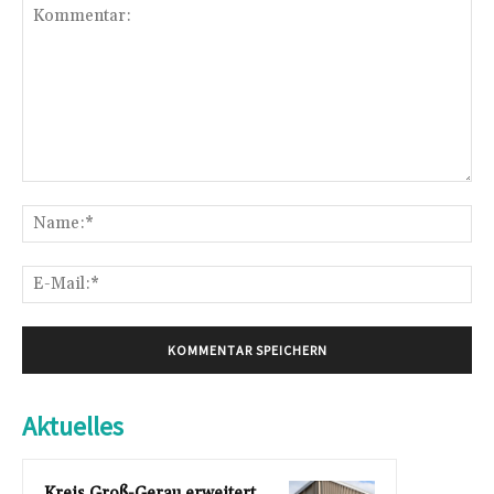
Kommentar:
Na
E-
Mai
Aktuelles
Kreis Groß-Gerau erweitert