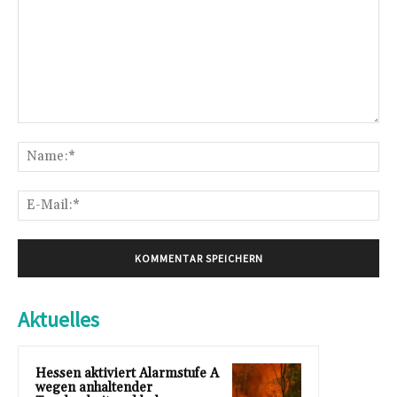
Kommentar:
Na
E-
Mai
Aktuelles
Hessen aktiviert Alarmstufe A
wegen anhaltender