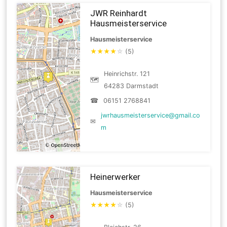
JWR Reinhardt
Hausmeisterservice
Hausmeisterservice
★
★
★
★
☆
(5)
Heinrichstr. 121
🗺
64283 Darmstadt
☎
06151 2768841
jwrhausmeisterservice@gmail.co
✉
m
Heinerwerker
Hausmeisterservice
★
★
★
★
☆
(5)