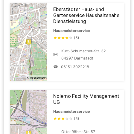
Eberstädter Haus- und
Gartenservice Haushaltsnahe
Dienstleistung
Hausmeisterservice
★
★
★
★
☆
(5)
Kurt-Schumacher-Str. 32
🗺
64297 Darmstadt
☎
06151 3922218
Nolemo Facility Management
UG
Hausmeisterservice
★
★
★
☆
☆
(5)
Otto-Röhm-Str. 57