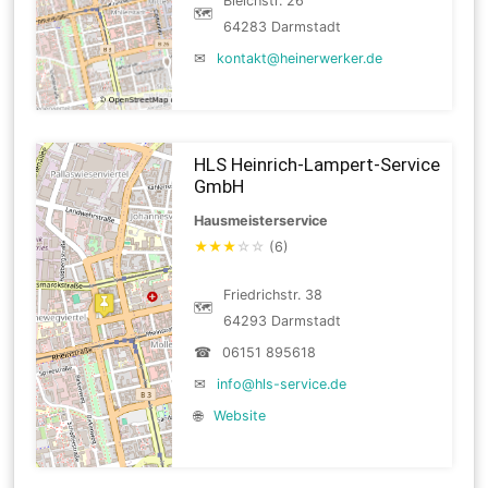
Bleichstr. 26
🗺
64283 Darmstadt
✉
kontakt@heinerwerker.de
HLS Heinrich-Lampert-Service
GmbH
Hausmeisterservice
★
★
★
☆
☆
(6)
Friedrichstr. 38
🗺
64293 Darmstadt
☎
06151 895618
✉
info@hls-service.de
🌐
Website