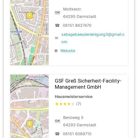
Moltkestr.
🗺
64295 Darmstadt
☎
06151 8627470
sabagebaeudereinigung3@gmail.c
✉
om
🌐
Website
GSF Greß Sicherheit-Facility-
Management GmbH
Hausmeisterservice
★
★
★
★
☆
(7)
Benzweg 5
🗺
64293 Darmstadt
☎
06151 6069710