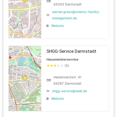
🗺
64293 Darmstadt
werner.gress@nolemo-facility-
✉
management.de
🌐
Website
SHGG-Service Darmstadt
Hausmeisterservice
★
★
★
☆
☆
(5)
Heidenreichstr. 41
🗺
64287 Darmstadt
✉
shgg-service@web.de
🌐
Website