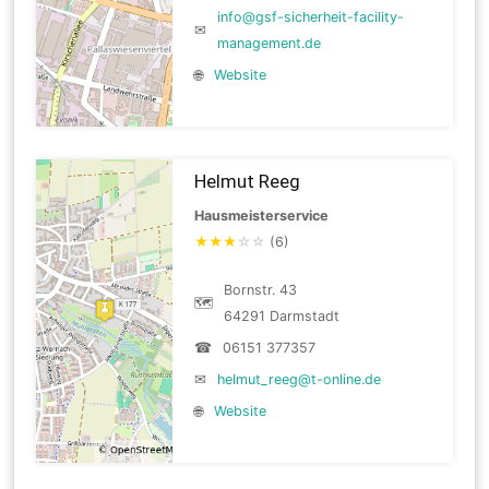
info@gsf-sicherheit-facility-
✉
management.de
🌐
Website
Helmut Reeg
Hausmeisterservice
★
★
★
☆
☆
(6)
Bornstr. 43
🗺
64291 Darmstadt
☎
06151 377357
✉
helmut_reeg@t-online.de
🌐
Website