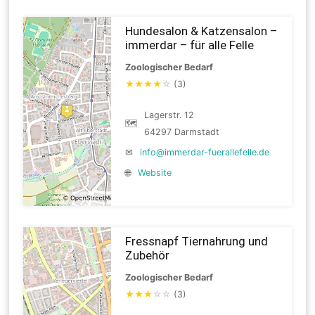
Hundesalon & Katzensalon –
immerdar – für alle Felle
Zoologischer Bedarf
★
★
★
★
☆
(3)
Lagerstr. 12
🗺
64297 Darmstadt
✉
info@immerdar-fuerallefelle.de
🌐
Website
Fressnapf Tiernahrung und
Zubehör
Zoologischer Bedarf
★
★
★
☆
☆
(3)