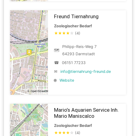
Freund Tiernahrung
Zoologischer Bedarf
★
★
★
★
☆
(4)
Philipp-Reis-Weg 7
🗺
64293 Darmstadt
☎
06151 77233
✉
info@tiernahrung-freund.de
🌐
Website
Mario’s Aquarien Service Inh.
Mario Maniscalco
Zoologischer Bedarf
★
★
★
★
☆
(4)