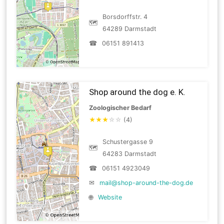
Borsdorffstr. 4
🗺
64289 Darmstadt
☎
06151 891413
Shop around the dog e. K.
Zoologischer Bedarf
★
★
★
☆
☆
(4)
Schustergasse 9
🗺
64283 Darmstadt
☎
06151 4923049
✉
mail@shop-around-the-dog.de
🌐
Website