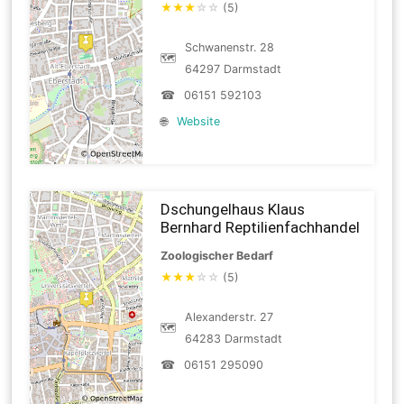
★
★
★
☆
☆
(5)
Schwanenstr. 28
🗺
64297 Darmstadt
☎
06151 592103
🌐
Website
Dschungelhaus Klaus
Bernhard Reptilienfachhandel
Zoologischer Bedarf
★
★
★
☆
☆
(5)
Alexanderstr. 27
🗺
64283 Darmstadt
☎
06151 295090