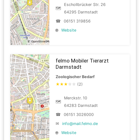
Eschollbrücker Str. 26
🗺
64295 Darmstadt
☎
06151 319856
🌐
Website
felmo Mobiler Tierarzt
Darmstadt
Zoologischer Bedarf
★
★
★
☆
☆
(2)
Merckstr. 10
🗺
64283 Darmstadt
☎
06151 3026000
✉
info@mail.felmo.de
🌐
Website