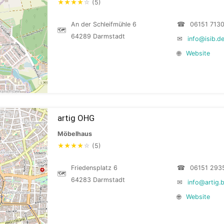
★
★
★
★
☆
(5)
An der Schleifmühle 6
☎
06151 713
🗺
64289 Darmstadt
✉
info@isib.d
🌐
Website
artig OHG
Möbelhaus
★
★
★
★
☆
(5)
Friedensplatz 6
☎
06151 293
🗺
64283 Darmstadt
✉
info@artig.b
🌐
Website