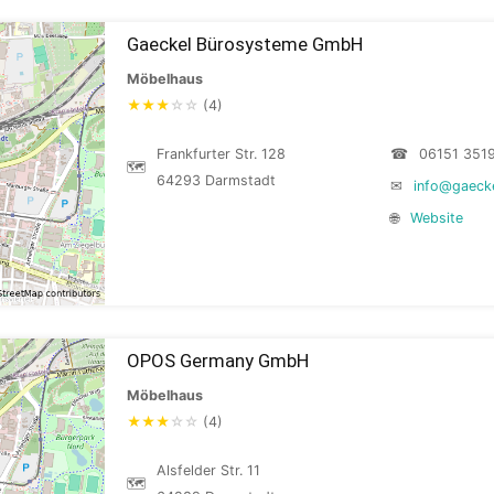
Gaeckel Bürosysteme GmbH
Möbelhaus
★
★
★
☆
☆
(4)
Frankfurter Str. 128
☎
06151 351
🗺
64293 Darmstadt
✉
info@gaecke
🌐
Website
OPOS Germany GmbH
Möbelhaus
★
★
★
☆
☆
(4)
Alsfelder Str. 11
🗺