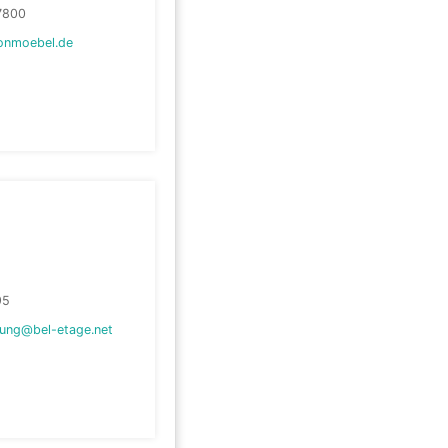
7800
onmoebel.de
95
tung@bel-etage.net