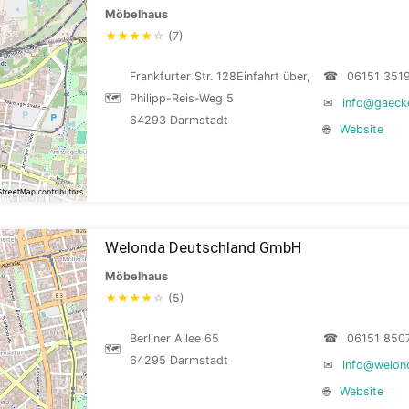
Möbelhaus
★
★
★
★
☆
(7)
Frankfurter Str. 128Einfahrt über,
☎
06151 351
🗺
Philipp-Reis-Weg 5
✉
info@gaecke
64293 Darmstadt
🌐
Website
Welonda Deutschland GmbH
Möbelhaus
★
★
★
★
☆
(5)
Berliner Allee 65
☎
06151 850
🗺
64295 Darmstadt
✉
info@welon
🌐
Website