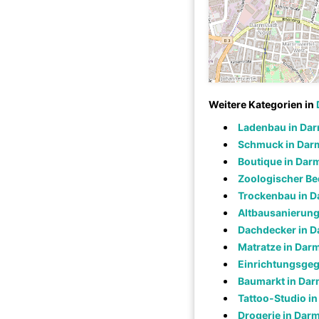
Weitere Kategorien in
Ladenbau in Dar
Schmuck in Dar
Boutique in Dar
Zoologischer Be
Trockenbau in D
Altbausanierung
Dachdecker in D
Matratze in Dar
Einrichtungsgeg
Baumarkt in Dar
Tattoo-Studio i
Drogerie in Dar