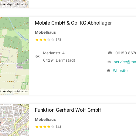
Mobile GmbH & Co. KG Abhollager
Möbelhaus
★
★
★
☆
☆
(5)
Merianstr. 4
☎
06150 867
🗺
64291 Darmstadt
✉
service@mo
🌐
Website
Funktion Gerhard Wolf GmbH
Möbelhaus
★
★
★
★
☆
(4)