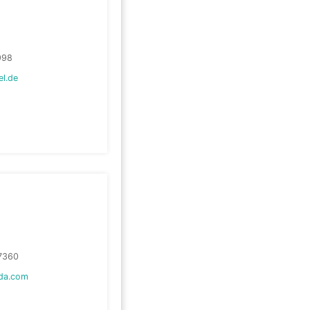
998
l.de
7360
da.com