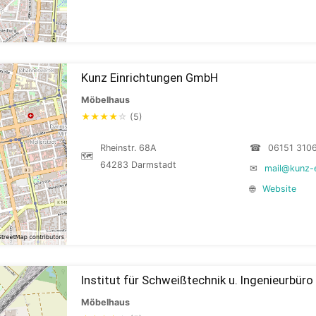
Kunz Einrichtungen GmbH
Möbelhaus
★
★
★
★
☆
(5)
Rheinstr. 68A
☎
06151 310
🗺
64283 Darmstadt
✉
mail@kunz-e
🌐
Website
Institut für Schweißtechnik u. Ingenieurbür
Möbelhaus