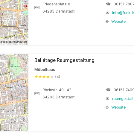
Friedensplatz 8
☎
06151 780
🗺
64283 Darmstadt
✉
info@funkti
🌐
Website
Bel étage Raumgestaltung
Möbelhaus
★
★
★
★
☆
(4)
Rheinstr. 40- 42
☎
06151 740
🗺
64283 Darmstadt
✉
raumgestal
🌐
Website