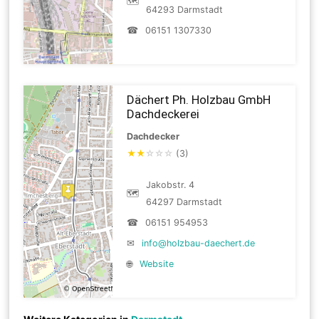
🗺
64293 Darmstadt
☎
06151 1307330
Dächert Ph. Holzbau GmbH
Dachdeckerei
Dachdecker
★
★
☆
☆
☆
(3)
Jakobstr. 4
🗺
64297 Darmstadt
☎
06151 954953
✉
info@holzbau-daechert.de
🌐
Website