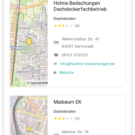
Höhne Bedachungen
Dachdeckerfachbetrieb
Dachdecker
★
★
★
☆
☆
(4)
Weiterstädter Str. 47
🗺
64291 Darmstadt
☎
06151 372533
✉
info@hoehne-bedachungen.de
🌐
Website
Maibaum EK
Dachdecker
★
★
★
☆
☆
(3)
Mainzer Str. 74