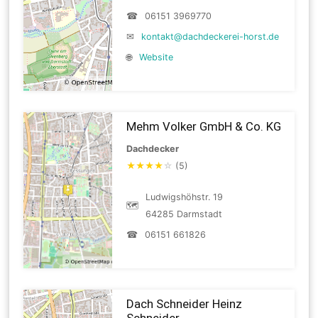
☎
06151 3969770
✉
kontakt@dachdeckerei-horst.de
🌐
Website
Mehm Volker GmbH & Co. KG
Dachdecker
★
★
★
★
☆
(5)
Ludwigshöhstr. 19
🗺
64285 Darmstadt
☎
06151 661826
Dach Schneider Heinz
Schneider