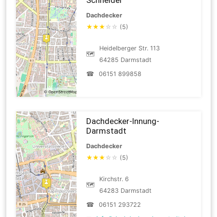
Dachdecker
★
★
★
☆
☆
(5)
Heidelberger Str. 113
🗺
64285 Darmstadt
☎
06151 899858
Dachdecker-Innung-
Darmstadt
Dachdecker
★
★
★
☆
☆
(5)
Kirchstr. 6
🗺
64283 Darmstadt
☎
06151 293722