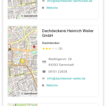
✉
info@dachdecker-darmstadt.de
🌐
Website
Dachdeckerei Heinrich Weiler
GmbH
Dachdecker
★
★
★
☆
☆
(5)
Riedlingerstr. 28
🗺
64283 Darmstadt
☎
06151 23928
✉
info@dachdecker-weiler.de
🌐
Website