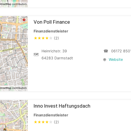
Von Poll Finance
Finanzdienstleister
★
★
★
★
☆
(2)
Heinrichstr. 39
☎
06172 850
🗺
64283 Darmstadt
🌐
Website
Inno Invest Haftungsdach
Finanzdienstleister
★
★
★
★
☆
(2)