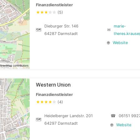
Finanzdienstleister
★
★
★
☆
☆
(5)
Dieburger Str. 146
marie-
🗺
✉
64287 Darmstadt
theres.kraus
🌐
Website
Western Union
Finanzdienstleister
★
★
★
★
☆
(4)
Heidelberger Landstr. 201
☎
06151 992
🗺
64297 Darmstadt
🌐
Website