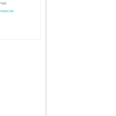
7160
invest.de