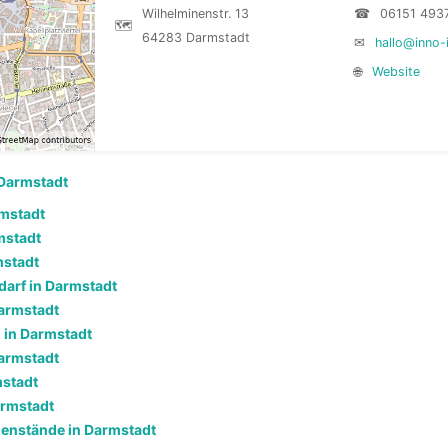
Wilhelminenstr. 13
☎
06151 493
🗺
64283 Darmstadt
✉
hallo@inno-
🌐
Website
Darmstadt
mstadt
mstadt
mstadt
darf in Darmstadt
armstadt
 in Darmstadt
armstadt
mstadt
armstadt
enstände in Darmstadt