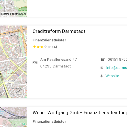
Creditreform Darmstadt
Finanzdienstleister
★
★
★
☆
☆
(4)
Am Kavalleriesand 47
☎
06151 875
🗺
64295 Darmstadt
✉
info@darmst
🌐
Website
Weber Wolfgang GmbH Finanzdienstleistun
Finanzdienstleister