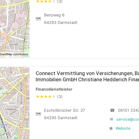
★
★
★
★
☆
(3)
Benzweg 6
🗺
64293 Darmstadt
Connect Vermittlung von Versicherungen, B
Immobilien GmbH Christiane Hedderich Fina
Finanzdienstleister
★
★
★
★
☆
(3)
Eschollbrücker Str. 37
☎
06151 334
🗺
64295 Darmstadt
✉
service@co
🌐
Website