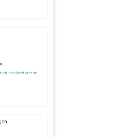
00
adt.creditreform.de
gen