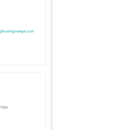
e@koenigswege.com
7799