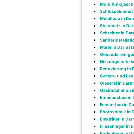
Mobilfunkgeschä
Schlüsseldienst
Metallbau in Da
Steinmetz in Da
Schreiner in Da
Sanitärinstallat
Maler in Darmst
Gebäudereinigun
Heizungsinstalla
Renovierung in 
Garten- und Lan
Glaserei in Darm
Gasinstallation 
Innenausbau in 
Fensterbau in D
Photovoltaik in 
Elektriker in Da
Fliesenleger in 
Bodenleger in D