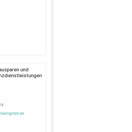
ausparen und
nzdienstleistungen
24
nnectgmbh.de