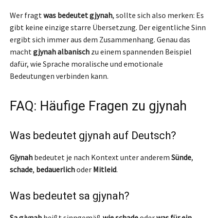
Wer fragt
was bedeutet gjynah
, sollte sich also merken: Es
gibt keine einzige starre Übersetzung. Der eigentliche Sinn
ergibt sich immer aus dem Zusammenhang. Genau das
macht
gjynah albanisch
zu einem spannenden Beispiel
dafür, wie Sprache moralische und emotionale
Bedeutungen verbinden kann.
FAQ: Häufige Fragen zu gjynah
Was bedeutet gjynah auf Deutsch?
Gjynah
bedeutet je nach Kontext unter anderem
Sünde
,
schade
,
bedauerlich
oder
Mitleid
.
Was bedeutet sa gjynah?
Sa gjynah
heißt sinngemäß
wie schade
oder
was für ein