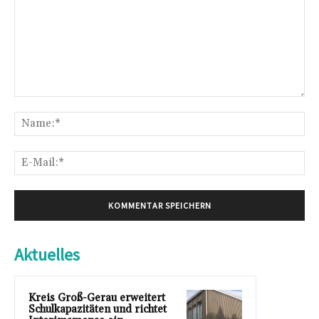
Kommentar:
Na
E-
Mai
Aktuelles
Kreis Groß-Gerau erweitert
Schulkapazitäten und richtet