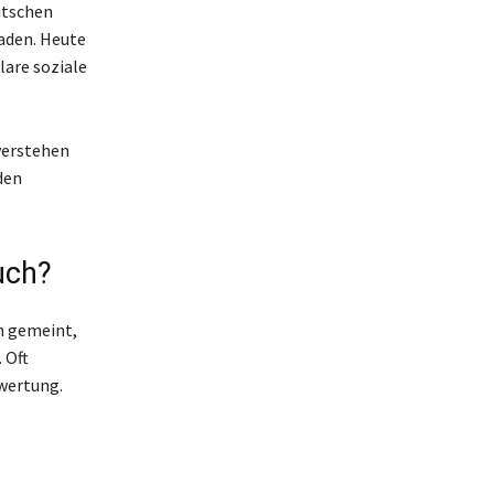
utschen
aden. Heute
lare soziale
erstehen
den
uch?
on gemeint,
 Oft
bwertung.