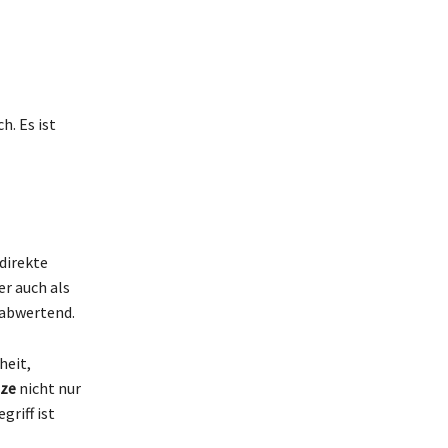
. Es ist
direkte
er auch als
 abwertend.
heit,
ze
nicht nur
griff ist