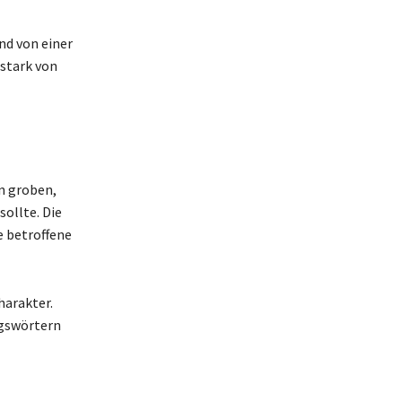
nd von einer
 stark von
n groben,
ollte. Die
e betroffene
harakter.
ngswörtern