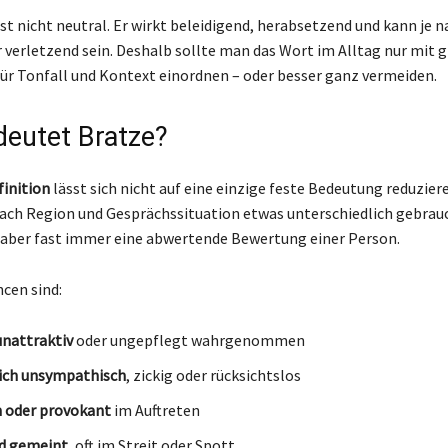
st nicht neutral. Er wirkt beleidigend, herabsetzend und kann je n
r verletzend sein. Deshalb sollte man das Wort im Alltag nur mit
ür Tonfall und Kontext einordnen – oder besser ganz vermeiden.
eutet Bratze?
finition
lässt sich nicht auf eine einzige feste Bedeutung reduzier
nach Region und Gesprächssituation etwas unterschiedlich gebrau
aber fast immer eine abwertende Bewertung einer Person.
cen sind:
unattraktiv
oder ungepflegt wahrgenommen
ich unsympathisch
, zickig oder rücksichtslos
h oder provokant
im Auftreten
nd gemeint
, oft im Streit oder Spott