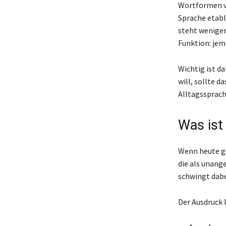
Wortformen ve
Sprache etab
steht weniger
Funktion: jem
Wichtig ist d
will, sollte d
Alltagssprach
Was ist
Wenn heute ge
die als unang
schwingt dabe
Der Ausdruck 