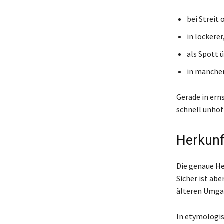
bei Streit
in lockere
als Spott 
in manchen
Gerade in ern
schnell unhöfl
Herkunf
Die genaue H
Sicher ist ab
älteren Umgan
In etymologis