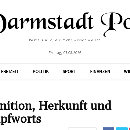
Post für alle, die mehr wissen wollen
Freitag, 07.08.2026
FREIZEIT
POLITIK
SPORT
FINANZEN
WI
nition, Herkunft und
pfworts