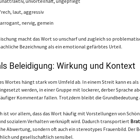
 unattraktiv, unvorteilhaft, ungepflegt
 frech, laut, aggressiv
: arrogant, nervig, gemein
ischung macht das Wort so unscharf und zugleich so problematisch
sachliche Bezeichnung als ein emotional gefärbtes Urteil.
als Beleidigung: Wirkung und Kontext
es Wortes hängt stark vom Umfeld ab. In einem Streit kann es als 
ingesetzt werden, in einer Gruppe mit lockerer, derber Sprache ab
läufiger Kommentar fallen. Trotzdem bleibt die Grundbedeutung
 ist vor allem, dass das Wort häufig mit Vorstellungen von Schön
und sozialem Verhalten verknüpft wird. Dadurch transportiert
Brat
he Abwertung, sondern oft auch ein stereotypes Frauenbild. Der Be
lich und gesellschaftlich sensibel.