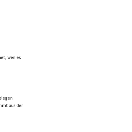
et, weil es
elegen.
ammt aus der