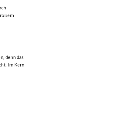
ach
 großem
en, denn das
cht. Im Kern