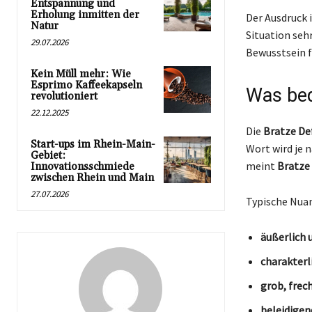
Entspannung und
Erholung inmitten der
Der Ausdruck i
Natur
Situation seh
29.07.2026
Bewusstsein f
Kein Müll mehr: Wie
Esprimo Kaffeekapseln
Was bed
revolutioniert
22.12.2025
Die
Bratze De
Start-ups im Rhein-Main-
Wort wird je 
Gebiet:
meint
Bratze
Innovationsschmiede
zwischen Rhein und Main
27.07.2026
Typische Nuan
äußerlich 
charakterl
grob, frec
beleidige