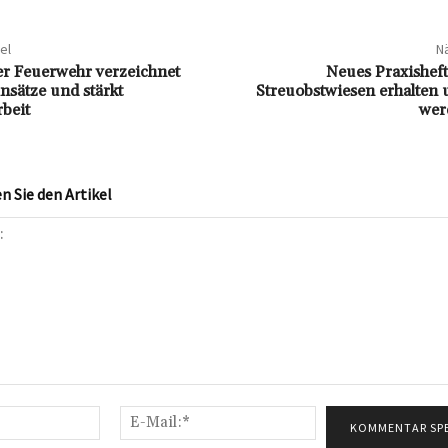
el
Nä
r Feuerwehr verzeichnet
Neues Praxisheft 
nsätze und stärkt
Streuobstwiesen erhalten 
beit
wer
 Sie den Artikel
Name:*
E-
Mail:*