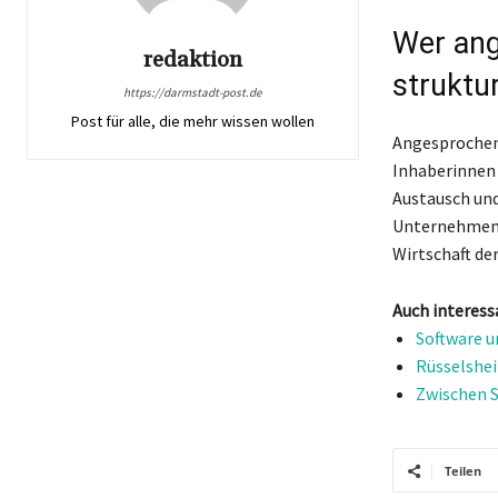
Wer ang
redaktion
struktur
https://darmstadt-post.de
Post für alle, die mehr wissen wollen
Angesprochen 
Inhaberinnen 
Austausch un
Unternehmensp
Wirtschaft de
Auch interess
Software u
Rüsselshei
Zwischen S
Teilen