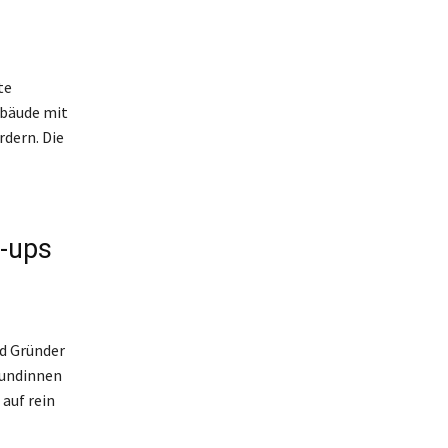
te
ebäude mit
rdern. Die
t-ups
nd Gründer
Kundinnen
auf rein