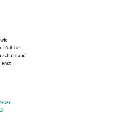
owie
 Zeit für
enschutz und
dienst
teuer
26