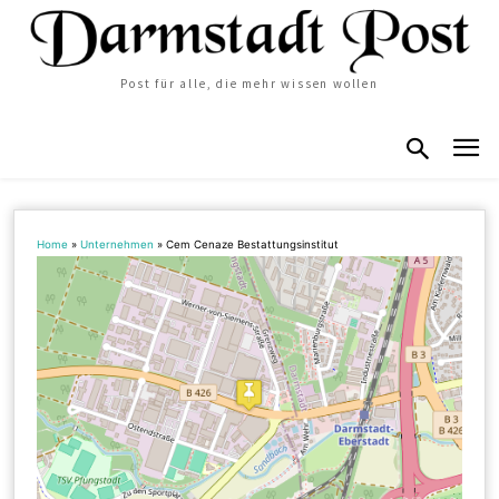
Post für alle, die mehr wissen wollen
Home
»
Unternehmen
»
Cem Cenaze Bestattungsinstitut