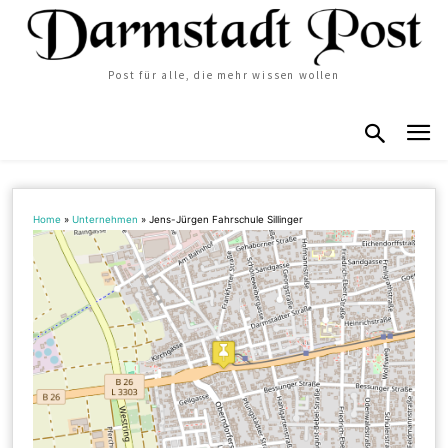
Post für alle, die mehr wissen wollen
Home
»
Unternehmen
»
Jens-Jürgen Fahrschule Sillinger