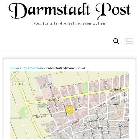
Post für alle, die mehr wissen wollen
Home
»
Unternehmen
»
Fahrschule Michael Stößel