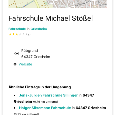
Fahrschule Michael Stößel
Fahrschule
in
Griesheim
★
★
★
☆
☆
(2)
Rübgrund
🗺
64347 Griesheim
🌐
Website
Ähnliche Einträge in der Umgebung
Jens-Jürgen Fahrschule Sillinger
in
64347
Griesheim
(0.76 km entfernt)
Holger Sösemann Fahrschule
in
64347 Griesheim
(0.95 km entfernt)