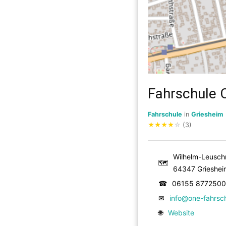
Fahrschule 
Fahrschule
in
Griesheim
★
★
★
★
☆
(3)
Wilhelm-Leuschn
🗺
64347 Grieshei
☎
06155 8772500
✉
info@one-fahrsc
🌐
Website