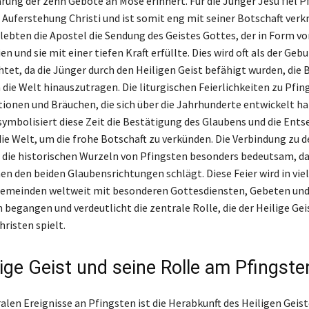
arung der zehn Gebote an Mose erinnert. Für die Jünger Jesu fiel P
 Auferstehung Christi und ist somit eng mit seiner Botschaft verkn
lebten die Apostel die Sendung des Geistes Gottes, der in Form vo
n und sie mit einer tiefen Kraft erfüllte. Dies wird oft als der Geb
htet, da die Jünger durch den Heiligen Geist befähigt wurden, die 
n die Welt hinauszutragen. Die liturgischen Feierlichkeiten zu Pfin
itionen und Bräuchen, die sich über die Jahrhunderte entwickelt h
ymbolisiert diese Zeit die Bestätigung des Glaubens und die Ent
die Welt, um die frohe Botschaft zu verkünden. Die Verbindung zu d
die historischen Wurzeln von Pfingsten besonders bedeutsam, da 
en den beiden Glaubensrichtungen schlägt. Diese Feier wird in vie
 Gemeinden weltweit mit besonderen Gottesdiensten, Gebeten un
 begangen und verdeutlicht die zentrale Rolle, die der Heilige Gei
risten spielt.
lige Geist und seine Rolle am Pfingste
alen Ereignisse an Pfingsten ist die Herabkunft des Heiligen Geiste