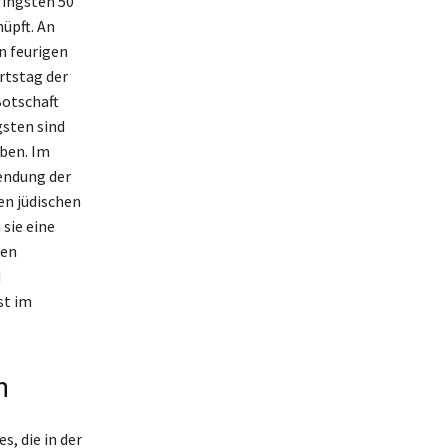
fingsten 50
üpft. An
n feurigen
urtstag der
Botschaft
gsten sind
aben. Im
sendung der
en jüdischen
sie eine
len
d
st im
n
s, die in der