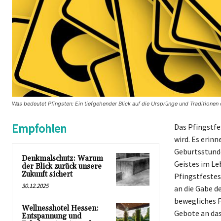
Was bedeutet Pfingsten: Ein tiefgehender Blick auf die Ursprünge und Traditione
Empfohlen
Das Pfingstfe
wird. Es erinn
Geburtsstunde
Denkmalschutz: Warum
Geistes im Le
der Blick zurück unsere
Zukunft sichert
Pfingstfestes
30.12.2025
an die Gabe d
bewegliches F
Wellnesshotel Hessen:
Gebote an das
Entspannung und