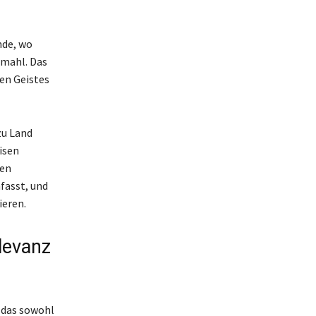
nde, wo
mahl. Das
gen Geistes
zu Land
isen
ten
fasst, und
ieren.
levanz
, das sowohl