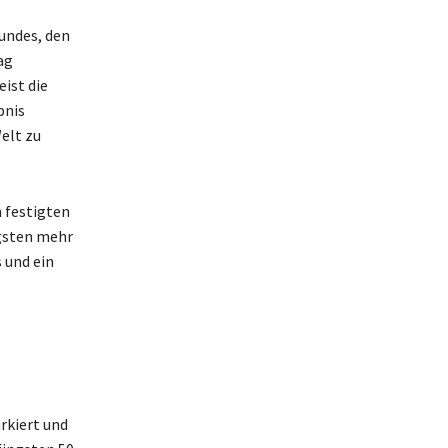
undes, den
ag
ist die
bnis
Welt zu
n festigten
ngsten mehr
 und ein
rkiert und