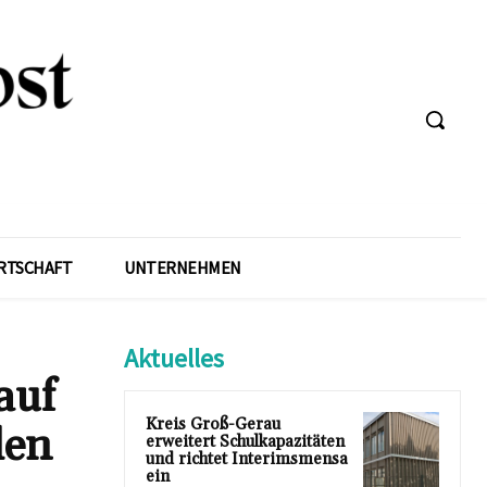
RTSCHAFT
UNTERNEHMEN
Aktuelles
auf
Kreis Groß-Gerau
den
erweitert Schulkapazitäten
und richtet Interimsmensa
ein