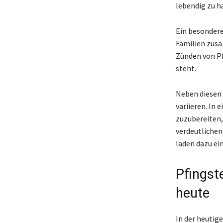
lebendig zu h
Ein besonder
Familien zus
Zünden von Pf
steht.
Neben diesen 
variieren. In
zuzubereiten,
verdeutlichen,
laden dazu ei
Pfingst
heute
In der heutige