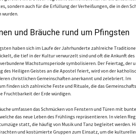
es, sondern auch für die Erfüllung der Verheißungen, die in den Sch
n wurden.
onen und Bräuche rund um Pfingsten
sten haben sich im Laufe der Jahrhunderte zahlreiche Traditione
kelt, die tief in der Kultur verwurzelt sind und oft die Ankunft des
 verbundene Wachstumsperiode symbolisieren. Der Feiertag, der u
 des Heiligen Geistes an die Apostel feiert, wird von der katholis
deren christlichen Gemeinschaften anerkannt und zelebriert. Im
m finden sich zahlreiche Feste und Rituale, die das Gemeinschaft
ie Fruchtbarkeit der Erde würdigen.
räuche umfassen das Schmücken von Fenstern und Türen mit bunt
welche das neue Leben des Frühlings repräsentieren. In vielen Re
tumzüge statt, die häufig von Musik und Tanz begleitet werden. H
rachten und kostümierte Gruppen zum Einsatz, um die kulturelle