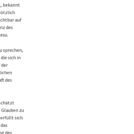
g, bekannt
lötzlich
ichtbar auf
enz des
esu.
zu sprechen,
die sich in
 der
lichen
ft des
schätzt
n Glauben zu
erfüllt sich
 das
ng des