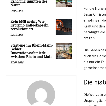
Erholung inmitten der
Natur
Für die frühe
29.06.2026
Jesus Christu
empfingen die
Kein Müll mehr: Wie
Esprimo Kaffeekapseln
Kraft und den
revolutioniert
befähigte die 
22.12.2025
tragen.
Start-ups im Rhein-Main-
Gebiet:
Die Gaben des
Innovationsschmiede
auch die Geme
zwischen Rhein und Main
als nur ein Fe
27.07.2026
gemeinsames 
Die his
Die Wurzeln v
Ursprünglich 