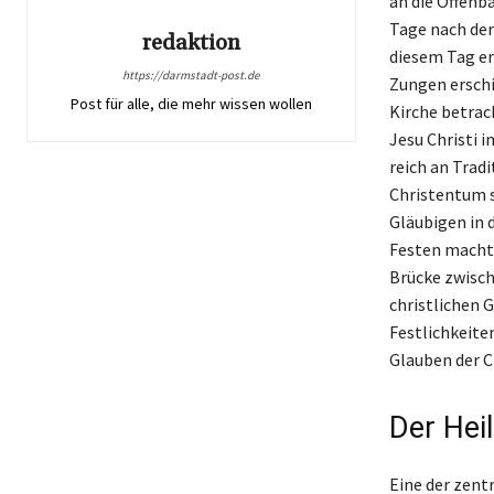
an die Offenb
Tage nach der
redaktion
diesem Tag er
https://darmstadt-post.de
Zungen erschie
Post für alle, die mehr wissen wollen
Kirche betrac
Jesu Christi i
reich an Trad
Christentum s
Gläubigen in 
Festen macht 
Brücke zwisch
christlichen
Festlichkeiten
Glauben der Ch
Der Hei
Eine der zentr