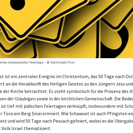
n eines bedeutenden Feiertags - © Darmstadt Post
st ist ein zentrales Ereignis im Christentum, das 50 Tage nach Ost
ert an die Herabkunft des Heiligen Geistes zu den Jüngern Jesu und
 der Kirche betrachtet. Es steht symbolisch für die Präsenz des H
ben der Gläubigen sowie in der kirchlichen Gemeinschaft. Die Bede
 ist tief mit jüdischen Feiertagen verknüpft, insbesondere mit Sch
er Tora am Berg Sinai erinnert. Wie Schawuot ist auch Pfingsten ei
est und wird 50 Tage nach Pessach gefeiert, wobei es die Übergab
 Volk Israel thematisiert.