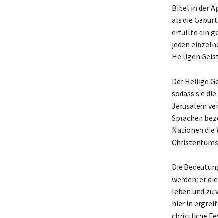
Bibel in der 
als die Gebur
erfüllte ein 
jeden einzeln
Heiligen Geist
Der Heilige G
sodass sie die
Jerusalem ver
Sprachen beze
Nationen die 
Christentums 
Die Bedeutung
werden; er die
leben und zu v
hier in ergrei
christliche Fe