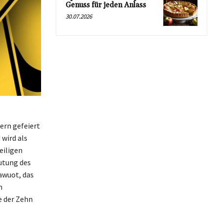
Genuss für jeden Anlass
30.07.2026
ern gefeiert
 wird als
eiligen
utung des
awuot, das
n
e der Zehn