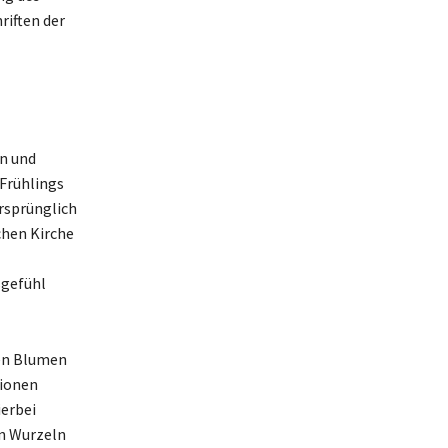
riften der
n und
 Frühlings
rsprünglich
chen Kirche
sgefühl
en Blumen
gionen
ierbei
n Wurzeln