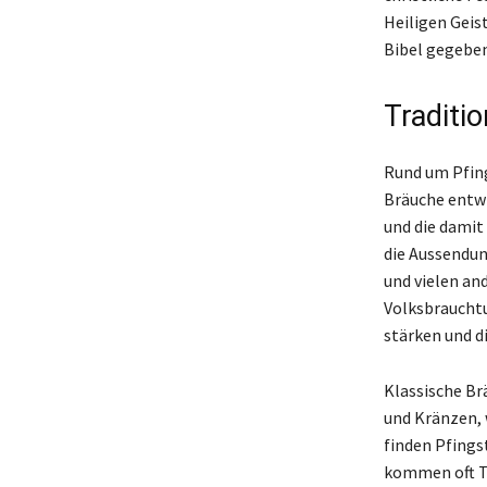
Heiligen Geist
Bibel gegebe
Traditi
Rund um Pfing
Bräuche entwic
und die damit
die Aussendung
und vielen an
Volksbrauchtu
stärken und d
Klassische B
und Kränzen, 
finden Pfings
kommen oft T