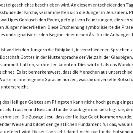
Apostelgeschichte beschrieben wird. An diesem entscheidenden Ta
tsstunde der Kirche, versammelten sich die Jünger in Jerusalem. P
gewaltiges Geräusch den Raum, gefolgt von Feuerzungen, die sich s
en Jünger niederließen. Diese Erscheinung symbolisierte die Präs
es und signalisierte den Beginn einer neuen Ära für die Anhänger J
eist verlieh den Jüngern die Fähigkeit, in verschiedenen Sprachen 
 Botschaft Gottes in der Muttersprache der Vielzahl der Gläubigen, 
sammelt hatten, verbreiten konnten. Dies wird oft als das Wunder
ichnet. Es ist bemerkenswert, dass die Menschen aus unterschied
Worte in ihrer eigenen Sprache hörten, was die universelle Botscha
unterstreicht.
 des Heiligen Geistes am Pfingsten kann nicht hoch genug einge
nt als Tröster und Beistand für die Gläubigen und befähigt sie, de
erbreiten. Die Zusage Jesu, dass der Heilige Geist kommen würde, 
fender Weise und bildet den geistlichen Fundament für das, was als
st gefeiert wird. Dieser Tag steht damit nicht nur für die Entsendu