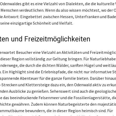
denwaldes gibt es eine Vielzahl von Dialekten, die die kulturelle V
 Menschen verdeutlichen. Wenn du also wissen möchtest, wo der
 die Antwort: Eingebettet zwischen Hessen, Unterfranken und Bade
seine einzigartige Schönheit und Vielfalt.
äten und Freizeitmöglichkeiten
rwartet Besucher eine Vielzahl an Aktivitäten und Freizeitmöglic
 dieser Region vollständig zur Geltung bringen. Für Naturliebhaber
nderwege, die durch die dichten Wälder, sanften Hügel und weitlä
 Ein Highlight sind die Erlebnispfade, die nicht nur informative S
spannende Abenteuer für die ganze Familie bieten. Darüber hinaus
Strecken und Klettersteige dazu ein, den Odenwald aktiv zu erku
en Ausblicke zu genießen. Sehenswert sind auch die geologisch
ie das beeindruckende Felsenmeer und die Fossilienlagerstätte, di
chichte gewähren. Zudem können Naturbegeisterte den majestäti
ammutbäume bewundern, die in dieser Region heimisch sind. Für