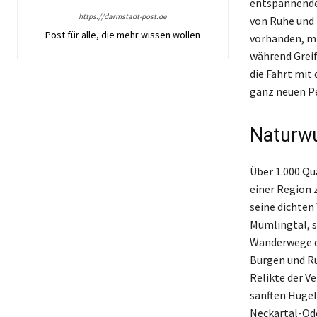
entspannende 
https://darmstadt-post.de
von Ruhe und 
Post für alle, die mehr wissen wollen
vorhanden, mi
während Greif
die Fahrt mit 
ganz neuen Pe
Naturwu
Über 1.000 Qu
einer Region 
seine dichten
Mümlingtal, s
Wanderwege d
Burgen und Ru
Relikte der V
sanften Hügel
Neckartal-Ode