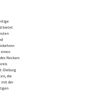
eitige
d bietet
nsten
nd
einkehren
 einen
 des Neckars
kreis
t-Dieburg
en, die
 mit der
tigen