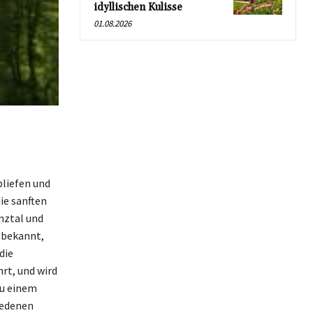
idyllischen Kulisse
01.08.2026
bliefen und
ie sanften
nztal und
 bekannt,
die
rt, und wird
zu einem
iedenen