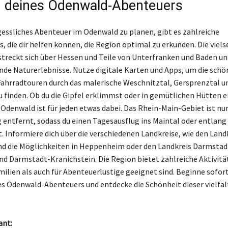
 deines Odenwald-Abenteuers
essliches Abenteuer im Odenwald zu planen, gibt es zahlreiche
, die dir helfen können, die Region optimal zu erkunden. Die viels
streckt sich über Hessen und Teile von Unterfranken und Baden un
e Naturerlebnisse. Nutze digitale Karten und Apps, um die schö
ahrradtouren durch das malerische Weschnitztal, Gersprenztal u
 finden. Ob du die Gipfel erklimmst oder in gemütlichen Hütten 
Odenwald ist für jeden etwas dabei. Das Rhein-Main-Gebiet ist nur
entfernt, sodass du einen Tagesausflug ins Maintal oder entlang
. Informiere dich über die verschiedenen Landkreise, wie den Land
nd die Möglichkeiten in Heppenheim oder den Landkreis Darmstad
nd Darmstadt-Kranichstein. Die Region bietet zahlreiche Aktivität
milien als auch für Abenteuerlustige geeignet sind. Beginne sofort
s Odenwald-Abenteuers und entdecke die Schönheit dieser vielfäl
ant: