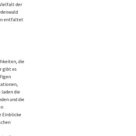
ielfalt der
 Odenwald
n entfaltet
hkeiten, die
 gibt es
ufigen
tationen,
 laden die
nden und die
en
e Einblicke
schen