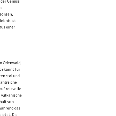
 der Genuss
ls
sorgen,
ebnis ist
aus einer
im Odenwald,
bekannt für
renztal und
ahlreiche
uf reizvolle
 vulkanische
haft von
während das
ietet. Die