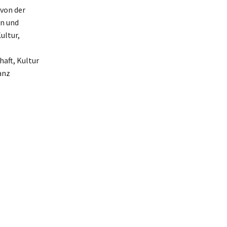
 von der
en und
ultur,
aft, Kultur
anz