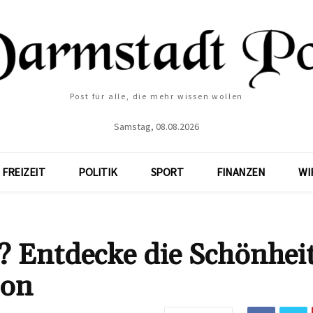
Post für alle, die mehr wissen wollen
Samstag, 08.08.2026
FREIZEIT
POLITIK
SPORT
FINANZEN
WI
? Entdecke die Schönhei
ion