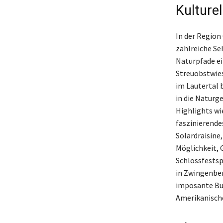
Kulture
In der Region
zahlreiche Se
Naturpfade ein
Streuobstwies
im Lautertal 
in die Naturg
Highlights wi
faszinierende
Solardraisine
Möglichkeit, 
Schlossfestsp
in Zwingenber
imposante Bur
Amerikanische