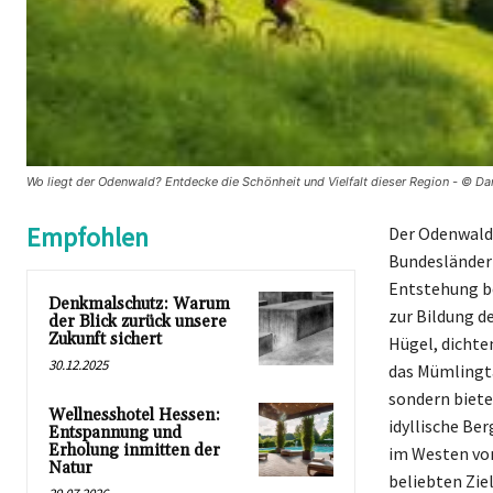
Wo liegt der Odenwald? Entdecke die Schönheit und Vielfalt dieser Region - © D
Empfohlen
Der Odenwald i
Bundesländer 
Entstehung be
Denkmalschutz: Warum
zur Bildung de
der Blick zurück unsere
Zukunft sichert
Hügel, dichte
30.12.2025
das Mümlingta
sondern biete
Wellnesshotel Hessen:
idyllische Be
Entspannung und
Erholung inmitten der
im Westen vom
Natur
beliebten Zie