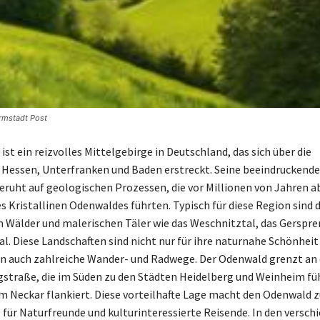
armstadt Post
st ein reizvolles Mittelgebirge in Deutschland, das sich über die
Hessen, Unterfranken und Baden erstreckt. Seine beeindruckende
ruht auf geologischen Prozessen, die vor Millionen von Jahren a
s Kristallinen Odenwaldes führten. Typisch für diese Region sind d
n Wälder und malerischen Täler wie das Weschnitztal, das Gerspre
l. Diese Landschaften sind nicht nur für ihre naturnahe Schönheit
n auch zahlreiche Wander- und Radwege. Der Odenwald grenzt an 
rgstraße, die im Süden zu den Städten Heidelberg und Weinheim füh
 Neckar flankiert. Diese vorteilhafte Lage macht den Odenwald 
l für Naturfreunde und kulturinteressierte Reisende. In den versch