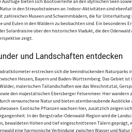
Ausflüge bieten sich Bootsverleihe an den idyllischen Seen sowie
Natur in den Streuobstwiesen an. Indoor-Aktivitäten sind ebenfal
t zahlreichen Museen und Schwimmbädern, die für Unterhaltung 
e und Eulen in den Wäldern zu beobachten sind. Ein besonderes Erl
der Solardraisine über den historischen Viadukt, die den Odenwald 
rspektive zeigt.
nder und Landschaften entdecken
adratkilometer erstrecken sich die beeindruckenden Naturparks 
zwischen Hessen, Bayern und Baden-Württemberg. Das Gebiet ist 
 Wälder, malerischen Tallandschaften wie das Weschnitztal, Gersp
owie den majestätischen Ebersberger Felsenmeer. Hier wandern z
urch verwunschene Natur und bieten atemberaubende Ausblicke a
heoasen. Exotische Pflanzen wachsen hier, zusätzlich zeigen sich
ergangenheit. In der Bergstraße-Odenwald-Region wird die Landsc
n, bewaldeten Höhen und tief eingeschnittenen Tälern geprägt, 
nwald eine harmonische Verbindung zwischen Wasser und Natur b