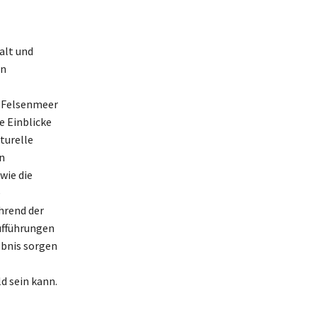
alt und
en
s Felsenmeer
e Einblicke
turelle
n
wie die
e
hrend der
aufführungen
ebnis sorgen
d sein kann.