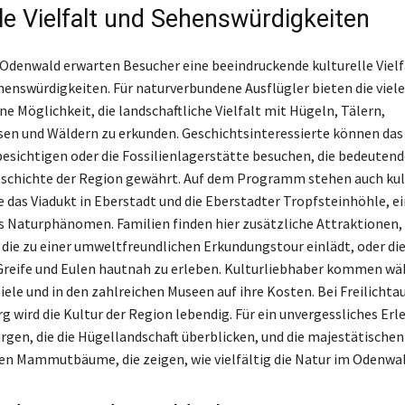
lle Vielfalt und Sehenswürdigkeiten
 Odenwald erwarten Besucher eine beeindruckende kulturelle Vielf
henswürdigkeiten. Für naturverbundene Ausflügler bieten die viel
e Möglichkeit, die landschaftliche Vielfalt mit Hügeln, Tälern,
en und Wäldern zu erkunden. Geschichtsinteressierte können da
besichtigen oder die Fossilienlagerstätte besuchen, die bedeutend
eschichte der Region gewährt. Auf dem Programm stehen auch kul
e das Viadukt in Eberstadt und die Eberstadter Tropfsteinhöhle, ei
s Naturphänomen. Familien finden hier zusätzliche Attraktionen, 
, die zu einer umweltfreundlichen Erkundungstour einlädt, oder di
Greife und Eulen hautnah zu erleben. Kulturliebhaber kommen wä
iele und in den zahlreichen Museen auf ihre Kosten. Bei Freilicht
g wird die Kultur der Region lebendig. Für ein unvergessliches Erl
gen, die die Hügellandschaft überblicken, und die majestätischen
n Mammutbäume, die zeigen, wie vielfältig die Natur im Odenwal