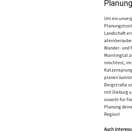
Planung
Um ein unverg
Planungstools
Landschaft er
atemberaubend
Wander- und F
Mümlingtal zu
möchtest, im 
Katzensprung 
planen kannst
Bergstraße u
mit Dieburg u
sowohl für Fa
Planung deine
Region!
Auch interess