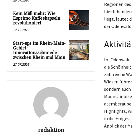
29.07.2026
Regionen des O
hier lebenden
Kein Müll mehr: Wie
Esprimo Kaffeekapseln
liegt, lautet
revolutioniert
der Odenwald 
22.12.2025
Aktivit
Start-ups im Rhein-Main-
Gebiet:
Innovationsschmiede
zwischen Rhein und Main
Im Odenwald e
27.07.2026
die Schönheit
zahlreiche Wa
Wiesen führen.
sondern auch 
Mountainbike-
atemberaubend
Highlights, w
in die Erdges
Anblick der M
redaktion