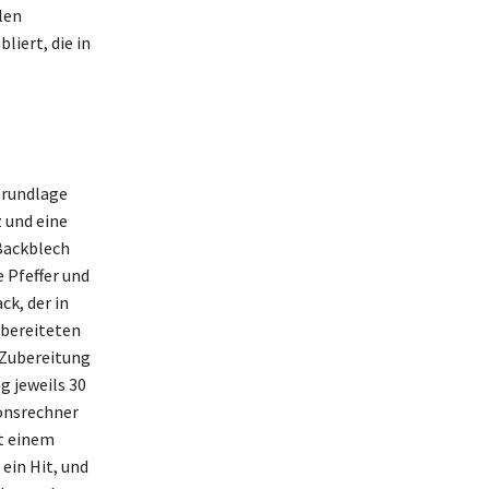
alen
liert, die in
Grundlage
z und eine
 Backblech
 Pfeffer und
k, der in
rbereiteten
 Zubereitung
g jeweils 30
ionsrechner
it einem
ein Hit, und