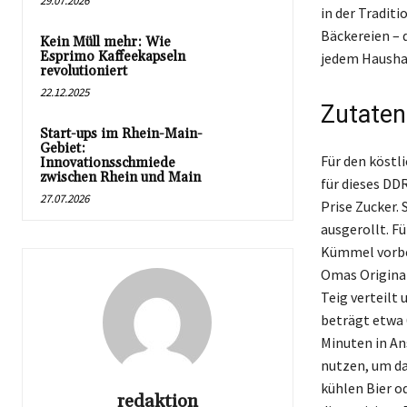
29.07.2026
in der Traditi
Bäckereien – d
Kein Müll mehr: Wie
Esprimo Kaffeekapseln
jedem Haushal
revolutioniert
22.12.2025
Zutaten
Start-ups im Rhein-Main-
Gebiet:
Für den köstl
Innovationsschmiede
zwischen Rhein und Main
für dieses DDR
27.07.2026
Prise Zucker.
ausgerollt. F
Kümmel vorber
Omas Original
Teig verteilt
beträgt etwa 
Minuten in An
nutzen, um da
kühlen Bier o
redaktion