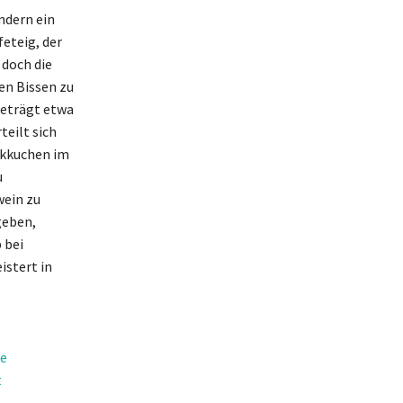
ndern ein
eteig, der
 doch die
en Bissen zu
beträgt etwa
teilt sich
eckkuchen im
u
wein zu
geben,
 bei
istert in
se
t