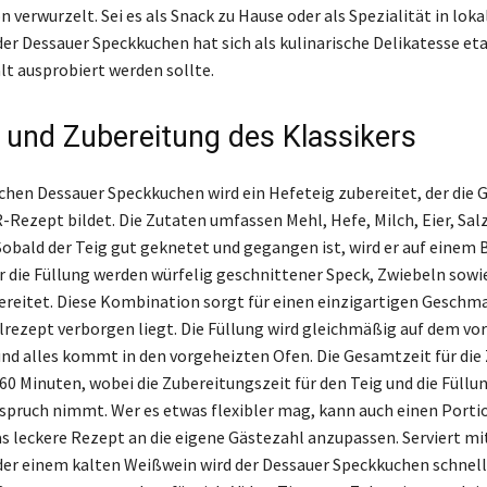
on verwurzelt. Sei es als Snack zu Hause oder als Spezialität in lok
er Dessauer Speckkuchen hat sich als kulinarische Delikatesse etab
t ausprobiert werden sollte.
 und Zubereitung des Klassikers
ichen Dessauer Speckkuchen wird ein Hefeteig zubereitet, der die 
-Rezept bildet. Die Zutaten umfassen Mehl, Hefe, Milch, Eier, Sal
 Sobald der Teig gut geknetet und gegangen ist, wird er auf einem
ür die Füllung werden würfelig geschnittener Speck, Zwiebeln sowie
eitet. Diese Kombination sorgt für einen einzigartigen Geschmac
rezept verborgen liegt. Die Füllung wird gleichmäßig auf dem vo
 und alles kommt in den vorgeheizten Ofen. Die Gesamtzeit für die
60 Minuten, wobei die Zubereitungszeit für den Teig und die Füllun
spruch nimmt. Wer es etwas flexibler mag, kann auch einen Port
s leckere Rezept an die eigene Gästezahl anzupassen. Serviert m
der einem kalten Weißwein wird der Dessauer Speckkuchen schnell 