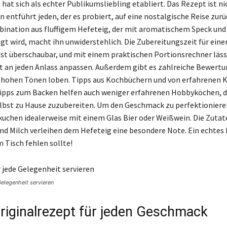
 hat sich als echter Publikumsliebling etabliert. Das Rezept ist ni
n entführt jeden, der es probiert, auf eine nostalgische Reise zurüc
ination aus fluffigem Hefeteig, der mit aromatischem Speck und
gt wird, macht ihn unwiderstehlich. Die Zubereitungszeit für eine
st überschaubar, und mit einem praktischen Portionsrechner lässt
 an jeden Anlass anpassen. Außerdem gibt es zahlreiche Bewertu
n hohen Tönen loben. Tipps aus Kochbüchern und von erfahrenen 
ipps zum Backen helfen auch weniger erfahrenen Hobbyköchen, d
elbst zu Hause zuzubereiten. Um den Geschmack zu perfektionieren
kuchen idealerweise mit einem Glas Bier oder Weißwein. Die Zutat
und Milch verleihen dem Hefeteig eine besondere Note. Ein echtes 
 Tisch fehlen sollte!
elegenheit servieren
iginalrezept für jeden Geschmack