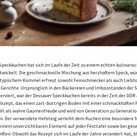
Speckkuchen hat sich im Laufe der Zeit zu einem echten kulinaris
twickelt. Die geschmackvolle Mischung aus herzhaftem Speck, wü
 typischem Kümmel erfreut sowohl Feinschmecker als auch Liebh
r Gerichte. Ursprünglich in den Bäckereien und Imbissständen der S
erviert, war der Dessauer Speckkuchen bereits in der Zeit der DDR
 Rezept, das einen zart-buttrigen Boden mit einer schmackhaften 
ilt als wahre Gaumenfreude und wird von Generation zu Generati
. Der verwendete Hefeteig verleiht dem Kuchen eine besondere 
einem unverzichtbaren Element auf jeder Festtafel sowie bei gese
en. Obwohl das Rezept sich im Laufe der Jahre verändert hat, bl