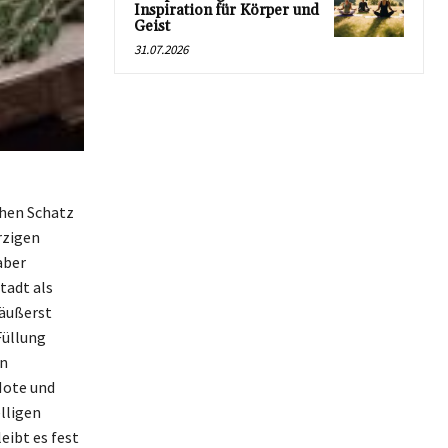
Inspiration für Körper und
Geist
31.07.2026
chen Schatz
rzigen
aber
tadt als
 äußerst
Füllung
on
Note und
lligen
eibt es fest