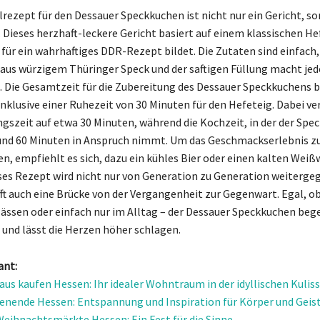
rezept für den Dessauer Speckkuchen ist nicht nur ein Gericht, so
 Dieses herzhaft-leckere Gericht basiert auf einem klassischen Hef
 für ein wahrhaftiges DDR-Rezept bildet. Die Zutaten sind einfach,
us würzigem Thüringer Speck und der saftigen Füllung macht jed
 Die Gesamtzeit für die Zubereitung des Dessauer Speckkuchens 
nklusive einer Ruhezeit von 30 Minuten für den Hefeteig. Dabei ver
ngszeit auf etwa 30 Minuten, während die Kochzeit, in der der Sp
und 60 Minuten in Anspruch nimmt. Um das Geschmackserlebnis z
en, empfiehlt es sich, dazu ein kühles Bier oder einen kalten Weiß
eses Rezept wird nicht nur von Generation zu Generation weiterge
ft auch eine Brücke von der Vergangenheit zur Gegenwart. Egal, ob
lässen oder einfach nur im Alltag – der Dessauer Speckkuchen bege
t und lässt die Herzen höher schlagen.
ant:
us kaufen Hessen: Ihr idealer Wohntraum in der idyllischen Kulis
nende Hessen: Entspannung und Inspiration für Körper und Geis
eihnachtsmärkte Hessen: Ein Fest für die Sinne