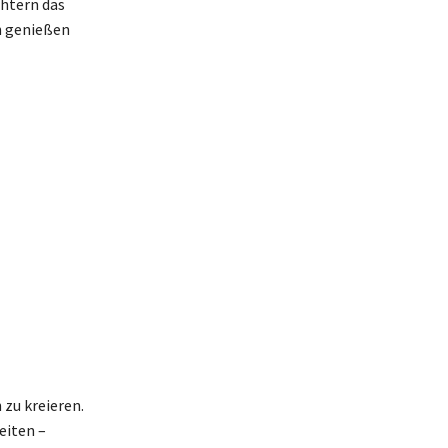
chtern das
h genießen
zu kreieren.
eiten –