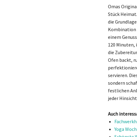
Omas Original
Stück Heimat.
die Grundlage
Kombination a
einem Genuss.
120 Minuten, i
die Zubereitu
Ofen backt, r
perfektionier
servieren. Di
sondern schaf
festlichen An
jeder Hinsich
Auch interess
Fachwerkha
Yoga Woche
Schönste W