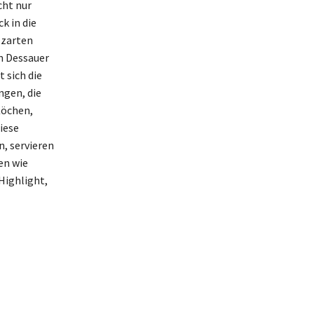
cht nur
k in die
 zarten
n Dessauer
 sich die
ngen, die
Köchen,
iese
, servieren
en wie
Highlight,