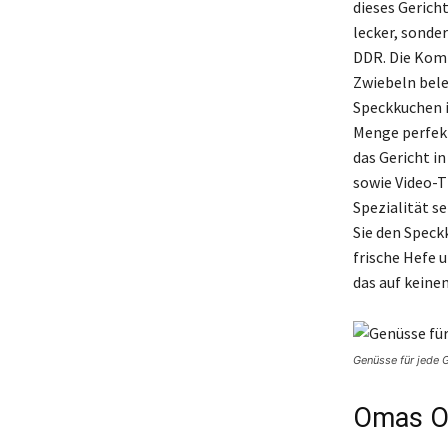
dieses Gericht
lecker, sonder
DDR. Die Komb
Zwiebeln bele
Speckkuchen i
Menge perfekt
das Gericht i
sowie Video-T
Spezialität s
Sie den Speck
frische Hefe 
das auf keinem
Genüsse für jede G
Omas Or