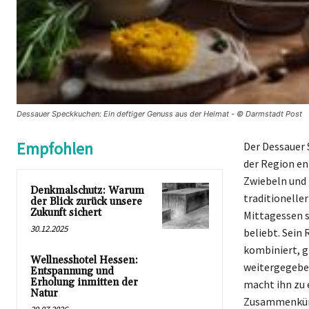
Dessauer Speckkuchen: Ein deftiger Genuss aus der Heimat - © Darmstadt Post
Empfohlen
Der Dessauer 
der Region en
Zwiebeln und
Denkmalschutz: Warum
traditionelle
der Blick zurück unsere
Zukunft sichert
Mittagessen s
30.12.2025
beliebt. Sein
kombiniert, g
Wellnesshotel Hessen:
weitergegeben
Entspannung und
Erholung inmitten der
macht ihn zu 
Natur
Zusammenkünft