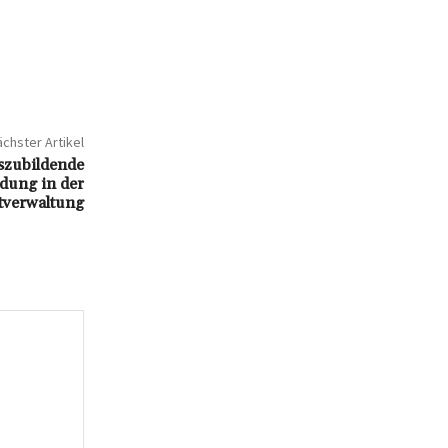
chster Artikel
szubildende
dung in der
tverwaltung