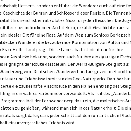
ndschaft Hessens, sondern entführt die Wanderer auch auf eine fa
ie Geschichte der Burgen und Schlösser dieser Region. Die Tannen
atal thronend, ist ein absolutes Muss für jeden Besucher. Die Ju
mit ihrer beeindruckenden Architektur, erzählt Geschichten aus 
t ein idealer Ort für eine Rast. Auf dem Weg zum Schloss Berlepsch
tdecken Wanderer die bezaubernde Kombination von Kultur und N
Frau-Holle-Land prägt. Diese Landschaft ist nicht nur für ihre
en Ausblicke bekannt, sondern auch für ihre einzigartigen Fach
es Highlight der Route darstellen. Der Werra-Burgen-Steig ist als
er Wanderweg vom Deutschen Wanderverband ausgezeichnet und bi
enteuer und Erlebnisse inmitten des Geo-Naturparks. Darüber hin
erte die zauberhafte Kirschblüte in den Hainen entlang des Steigs
hling in ein wahres Farbenmeer verwandelt. Als Teil des „Wanderb
Programms lädt der Fernwanderweg dazu ein, die malerischen Au
Stätten zu genießen, während man sich in der Natur erholt. Die ei
erratals sorgt dafür, dass jeder Schritt auf den romantischen Pfad
aft ein unvergessliches Erlebnis wird.