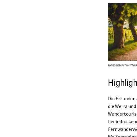
Romantische Pfad
Highlig
Die Erkundung
die Werra und 
Wandertourist
beeindruckend
Fernwanderweg
Welfenschloss