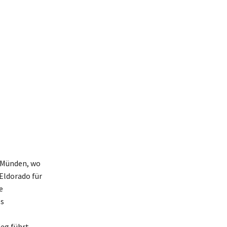
. Münden, wo
 Eldorado für
e
es
Weg führt