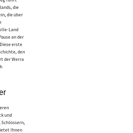
ands, die
in, die über
e
olle-Land
Pause an der
Diese erste
schichte, den
rt der Werra
ch
er
seren
ck und
, Schlössern,
ietet Ihnen