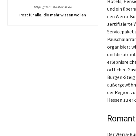
Hotels, Pensi
https://darmstadt-post.de
und ein über
Post für alle, die mehr wissen wollen
den Werra-Bur
zertifizierte
Servicepaket 
Pauschalarra
organisiert wi
und die atem
erlebnisreich
örtlichen Gas
Burgen-Steig 
außergewöhnli
der Region zu
Hessen zu er
Romanti
Der Werra-Bur