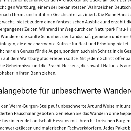
chtigen Wartburg, einem der bekanntesten Wahrzeichen Deutschl
enach thront und mit ihrer Geschichte fasziniert. Die Ruine Hanste
t wacht, bietet zudem einen fantastischen Ausblick und erzählt di
ergangener Zeiten. Während Ihr Weg durch den Naturpark Frau-H
 Wanderer die sanfte Schönheit der Landschaft genießen und eine 
nlegen, die eine charmante Kulisse für Rast und Erholung bietet. 
ht nur ein Genuss für die Augen, sondern auch ein Schritt in die Ge
r auf dem Wartburgpfad erleben sollte. Mit jedem Schritt offenba
die Geheimnisse und die Pracht Hessens, die sowohl Natur- als au
bhaber in ihren Bann ziehen.
langebote für unbeschwerte Wander
 den Werra-Burgen-Steig auf unbeschwerte Art und Weise mit un
erten Pauschalangeboten. Genießen Sie das Wandern ohne Gepä
ie faszinierende Landschaft Hessens mit ihren historischen Burgen
achwerkstädten und malerischen Fachwerkdörfern. Jedes Paket b