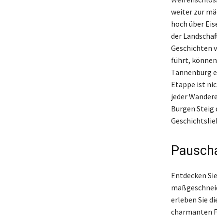
weiter zur mä
hoch über Eis
der Landschaf
Geschichten v
führt, können
Tannenburg ei
Etappe ist nic
jeder Wandere
Burgen Steig 
Geschichtslie
Pauscha
Entdecken Sie
maßgeschneid
erleben Sie d
charmanten F