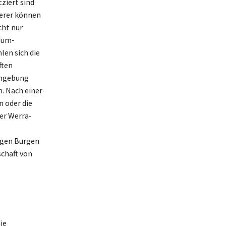
ziert sind
erer können
cht nur
ndum-
en sich die
ften
 Umgebung
. Nach einer
 oder die
er Werra-
igen Burgen
schaft von
ie