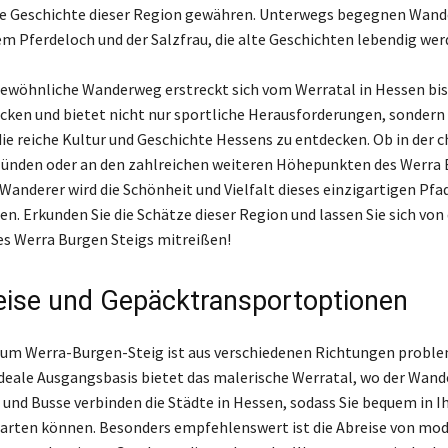
die Geschichte dieser Region gewähren. Unterwegs begegnen Wan
em Pferdeloch und der Salzfrau, die alte Geschichten lebendig wer
ewöhnliche Wanderweg erstreckt sich vom Werratal in Hessen bi
ken und bietet nicht nur sportliche Herausforderungen, sondern 
die reiche Kultur und Geschichte Hessens zu entdecken. Ob in der
Münden oder an den zahlreichen weiteren Höhepunkten des Werra
 Wanderer wird die Schönheit und Vielfalt dieses einzigartigen Pfa
n. Erkunden Sie die Schätze dieser Region und lassen Sie sich von
es Werra Burgen Steigs mitreißen!
eise und Gepäcktransportoptionen
zum Werra-Burgen-Steig ist aus verschiedenen Richtungen probl
ideale Ausgangsbasis bietet das malerische Werratal, wo der Wan
 und Busse verbinden die Städte in Hessen, sodass Sie bequem in I
arten können. Besonders empfehlenswert ist die Abreise von mo