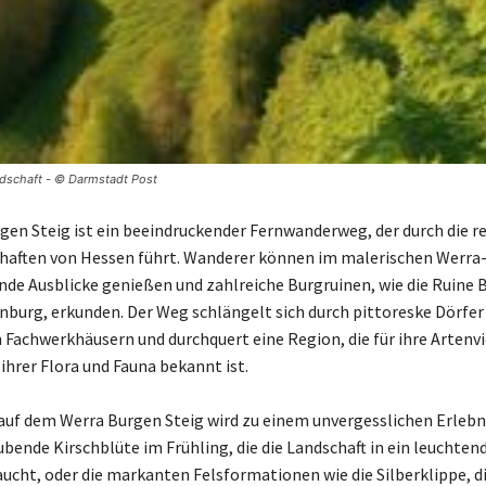
ndschaft - © Darmstadt Post
gen Steig ist ein beeindruckender Fernwanderweg, der durch die re
haften von Hessen führt. Wanderer können im malerischen Werra
e Ausblicke genießen und zahlreiche Burgruinen, wie die Ruine
nburg, erkunden. Der Weg schlängelt sich durch pittoreske Dörfer
n Fachwerkhäusern und durchquert eine Region, die für ihre Artenvi
ihrer Flora und Fauna bekannt ist.
 auf dem Werra Burgen Steig wird zu einem unvergesslichen Erlebnis
bende Kirschblüte im Frühling, die die Landschaft in ein leuchten
aucht, oder die markanten Felsformationen wie die Silberklippe, di