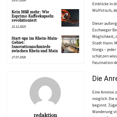
29.07.2026
Einblicke in 
Wolfstisch, d
Kein Müll mehr: Wie
Esprimo Kaffeekapseln
revolutioniert
Dieser außerg
22.12.2025
Eschweger Bec
Möglichkeit, 
Start-ups im Rhein-Main-
Gebiet:
Stadt Hann. 
Innovationsschmiede
Steigs – jeder
zwischen Rhein und Main
schätzen wisse
27.07.2026
Faszination d
Die Anr
Eine Anreise 
möglich. Die 
beginnt. Züge
Wanderung st
redaktion