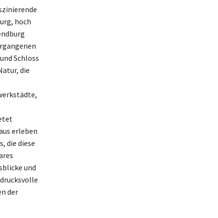
szinierende
burg, hoch
gendburg
vergangenen
 und Schloss
atur, die
werkstädte,
etet
aus erleben
, die diese
ares
sblicke und
ndrucksvolle
en der