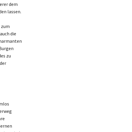
derer dem
den lassen.
s zum
auch die
 charmanten
 Burgen
des zu
 der
emlos
derweg
hre
dernen