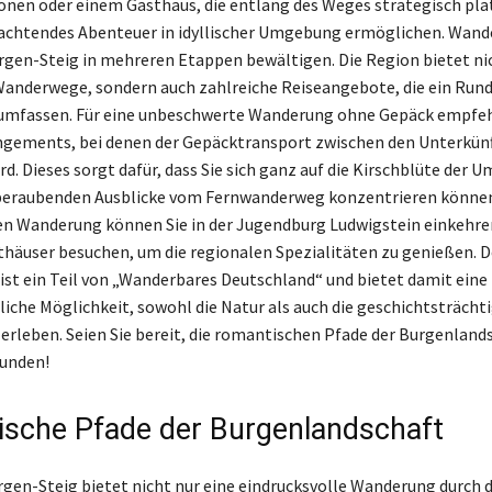
onen oder einem Gasthaus, die entlang des Weges strategisch plat
nachtendes Abenteuer in idyllischer Umgebung ermöglichen. Wand
gen-Steig in mehreren Etappen bewältigen. Die Region bietet ni
 Wanderwege, sondern auch zahlreiche Reiseangebote, die ein Ru
umfassen. Für eine unbeschwerte Wanderung ohne Gepäck empfehl
ngements, bei denen der Gepäcktransport zwischen den Unterkün
rd. Dieses sorgt dafür, dass Sie sich ganz auf die Kirschblüte der
beraubenden Ausblicke vom Fernwanderweg konzentrieren können
en Wanderung können Sie in der Jugendburg Ludwigstein einkehren
thäuser besuchen, um die regionalen Spezialitäten zu genießen. D
ist ein Teil von „Wanderbares Deutschland“ und bietet damit eine
che Möglichkeit, sowohl die Natur als auch die geschichtsträcht
 erleben. Seien Sie bereit, die romantischen Pfade der Burgenland
kunden!
sche Pfade der Burgenlandschaft
gen-Steig bietet nicht nur eine eindrucksvolle Wanderung durch d