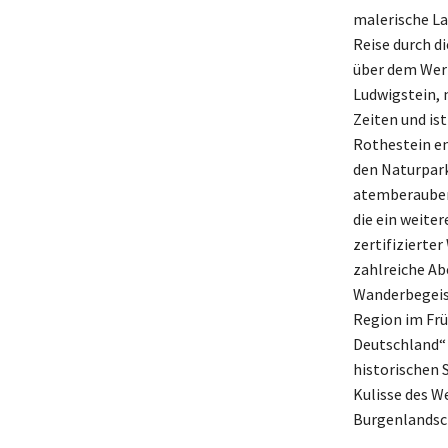
malerische La
Reise durch d
über dem Werr
Ludwigstein, 
Zeiten und is
Rothestein en
den Naturpark 
atemberaubend
die ein weiter
zertifiziert
zahlreiche Ab
Wanderbegeist
Region im Frü
Deutschland“ 
historischen 
Kulisse des W
Burgenlandsch