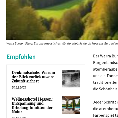
Werra Burgen Steig: Ein unvergessliches Wandererlebnis durch Hessens Burgenla
Empfohlen
Der Werra Bur
Burgenlandsc
atemberaubend
Denkmalschutz: Warum
und die Tanne
der Blick zurück unsere
Zukunft sichert
traditionelle
30.12.2025
die Schönheit 
Wellnesshotel Hessen:
Jeder Schritt
Entspannung und
Erholung inmitten der
die atemberau
Natur
Farbenspiel t