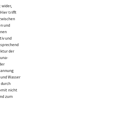
 wider,
ier trifft
 zwischen
en und
rnen
tiv und
ansprechend
ktur der
auna-
der
spannung
t und Wasser
 durch
omit nicht
und zum