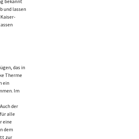
ung bekannt
b und lassen
 Kaiser-
lassen
ügen, das in
tike Therme
h ein
ommen. Im
Auch der
ür alle
r eine
an dem
tt zur