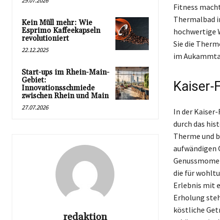
29.07.2026
Fitness macht
Thermalbad im
Kein Müll mehr: Wie
Esprimo Kaffeekapseln
hochwertige 
revolutioniert
Sie die Therm
22.12.2025
im Aukammta
Start-ups im Rhein-Main-
Gebiet:
Kaiser-
Innovationsschmiede
zwischen Rhein und Main
27.07.2026
In der Kaiser
durch das hist
Therme und bi
aufwändigen O
Genussmoment
die für wohlt
Erlebnis mit 
Erholung steh
köstliche Get
redaktion