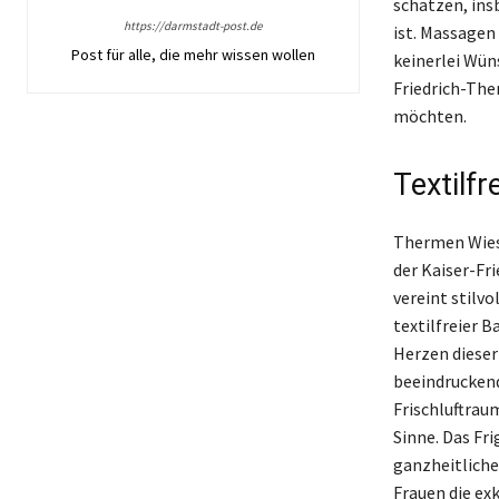
schätzen, ins
https://darmstadt-post.de
ist. Massagen
Post für alle, die mehr wissen wollen
keinerlei Wüns
Friedrich-The
möchten.
Textilf
Thermen Wiesb
der Kaiser-Fr
vereint stilv
textilfreier 
Herzen dieser
beeindruckend
Frischluftrau
Sinne. Das Fr
ganzheitliche
Frauen die ex