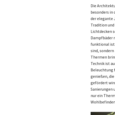
Die Architekt
besonders in d
der elegante 
Tradition un
Lichtdecken 
Dampfbäder mi
funktional is
sind, sondern
Thermen bring
Technik ist a
Beleuchtung 
genießen, die
gefördert wird
Sanierungen u
nur ein Therm
Wohlbefinden 