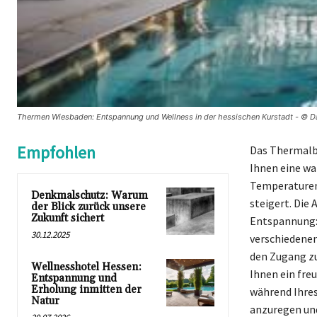
Thermen Wiesbaden: Entspannung und Wellness in der hessischen Kurstadt - © D
Empfohlen
Das Thermalba
Ihnen eine wa
Temperaturen 
Denkmalschutz: Warum
steigert. Die
der Blick zurück unsere
Zukunft sichert
Entspannung:
30.12.2025
verschiedenen
den Zugang zu
Wellnesshotel Hessen:
Ihnen ein freu
Entspannung und
Erholung inmitten der
während Ihres
Natur
anzuregen und