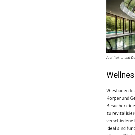
Architektur und D
Wellnes
Wiesbaden bie
Körper und G
Besucher eine
zu revitalisi
verschiedene 
ideal sind f