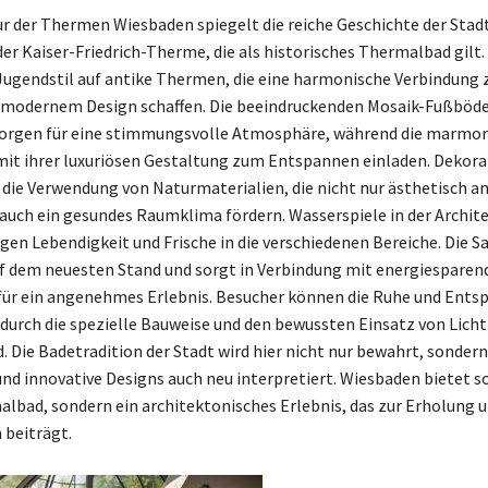
ur der Thermen Wiesbaden spiegelt die reiche Geschichte der Stadt
er Kaiser-Friedrich-Therme, die als historisches Thermalbad gilt. H
Jugendstil auf antike Thermen, die eine harmonische Verbindung
d modernem Design schaffen. Die beeindruckenden Mosaik-Fußböd
sorgen für eine stimmungsvolle Atmosphäre, während die marmo
t ihrer luxuriösen Gestaltung zum Entspannen einladen. Dekora
t die Verwendung von Naturmaterialien, die nicht nur ästhetisch 
 auch ein gesundes Raumklima fördern. Wasserspiele in der Archite
en Lebendigkeit und Frische in die verschiedenen Bereiche. Die S
uf dem neuesten Stand und sorgt in Verbindung mit energiesparen
für ein angenehmes Erlebnis. Besucher können die Ruhe und Ent
 durch die spezielle Bauweise und den bewussten Einsatz von Lich
. Die Badetradition der Stadt wird hier nicht nur bewahrt, sondern
nd innovative Designs auch neu interpretiert. Wiesbaden bietet s
albad, sondern ein architektonisches Erlebnis, das zur Erholung 
beiträgt.