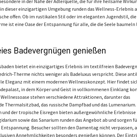
besondere in der Nähe der Adlerquelle, die für ihre heilsame Wirk
 in dieser einzigartigen Umgebung runden das Wellness-Erlebnis a
che offen. Ob im rustikalen Stil oder im eleganten Jugendstil, die
rme ist eine Oase der Entspannung für alle, die die Seele baumeln 
reies Badevergnügen genießen
aden bietet ein einzigartiges Erlebnis im textilfreien Badevergn
iedrich-Therme nichts weniger als Badeluxus verspricht. Diese an
olle Eleganz mit einem modernen Wellnesskonzept. Hier findet sic
Badepalast, in dem Körper und Geist in vollkommenen Einklang k
 Wellnessoase stehen verschiedene Attraktionen, darunter das
e Thermalsitzbad, das russische Dampfbad und das Lumenarium. 
m und der tropische Eisregen bieten außergewöhnliche Erlebnisse f
igidarium sowie das Sanarium runden das Angebot ab und sorgen fü
 Entspannung. Besucher sollten den Damentag nicht verpassen, 
klusiven Annehmlichkeiten besonders genießen können. Der Eintri