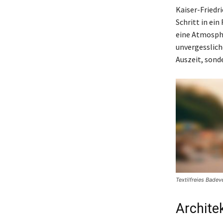
Kaiser-Friedri
Schritt in ei
eine Atmosphä
unvergesslich
Auszeit, sonde
Textilfreies Bade
Archite