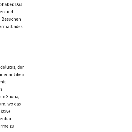
bhaber. Das
hen und
. Besuchen
hermalbades
deluxus, der
einer antiken
mit
n
en Sauna,
rum, wo das
aktive
lenbar
erme zu