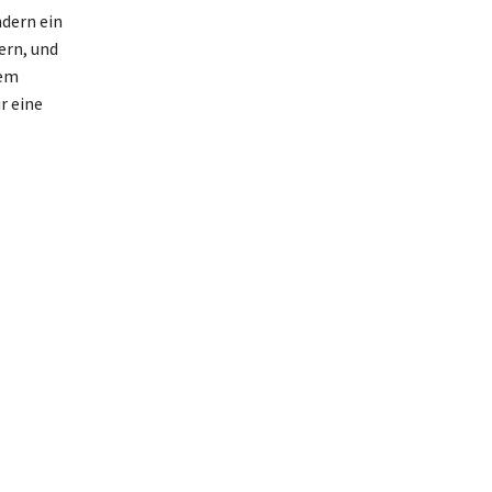
ndern ein
ern, und
nem
r eine