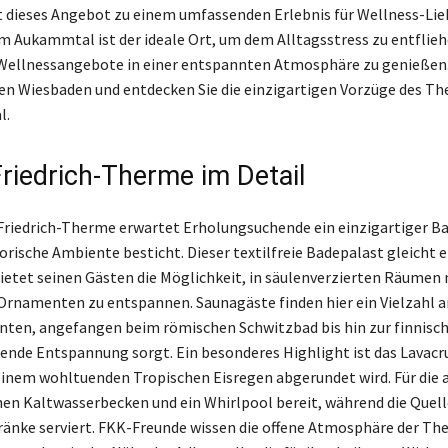
 dieses Angebot zu einem umfassenden Erlebnis für Wellness-Lie
 Aukammtal ist der ideale Ort, um dem Alltagsstress zu entflie
Wellnessangebote in einer entspannten Atmosphäre zu genießen
en Wiesbaden und entdecken Sie die einzigartigen Vorzüge des T
l.
Friedrich-Therme im Detail
-Friedrich-Therme erwartet Erholungsuchende ein einzigartiger Ba
orische Ambiente besticht. Dieser textilfreie Badepalast gleicht 
etet seinen Gästen die Möglichkeit, in säulenverzierten Räumen 
rnamenten zu entspannen. Saunagäste finden hier ein Vielzahl a
en, angefangen beim römischen Schwitzbad bis hin zur finnisch
uende Entspannung sorgt. Ein besonderes Highlight ist das Lavac
einem wohltuenden Tropischen Eisregen abgerundet wird. Für die 
en Kaltwasserbecken und ein Whirlpool bereit, während die Quel
ränke serviert. FKK-Freunde wissen die offene Atmosphäre der Th