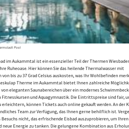
armstadt Post
d im Aukammtal ist ein essenzieller Teil der Thermen Wiesbaden
hre Ruheoase. Hier können Sie das heilende Thermalwasser mit
von bis zu 37 Grad Celsius auskosten, was Ihr Wohlbefinden merk
 Aeskulap Therme im Aukammtal bietet Ihnen zahlreiche Möglichk
 von eleganten Saunabereichen über ein modernes Schwimmbecke
 Fitnesskursen und Aquagymnastik. Die Eintrittspreise sind fair, 
 erleichtern, können Tickets auch online gekauft werden. An der 
ndliches Team zur Verfügung, das Ihnen gerne behilflich ist. Verg
 Besuchs nicht, das erfrischende Eisbad auszuprobieren, um Ihren 
 neue Energie zu tanken. Die gelungene Kombination aus Erholu