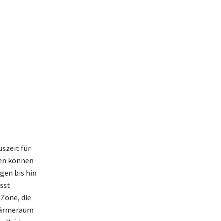
szeit für
den können
gen bis hin
sst
Zone, die
 Wärmeraum