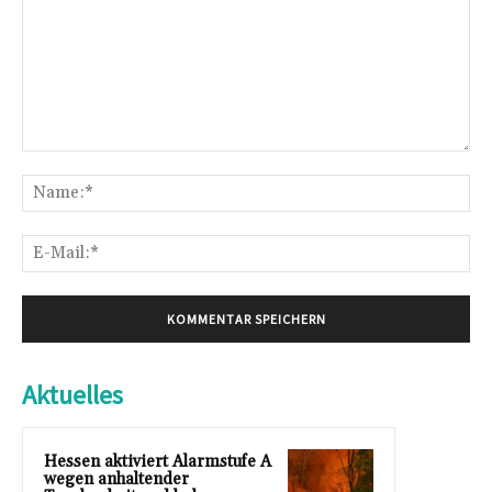
Kommentar:
Na
E-
Mai
Aktuelles
Hessen aktiviert Alarmstufe A
wegen anhaltender