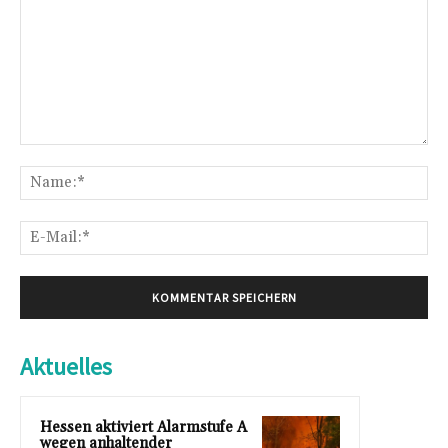
Kommentar:
Na
E-
Mai
Aktuelles
Hessen aktiviert Alarmstufe A
wegen anhaltender