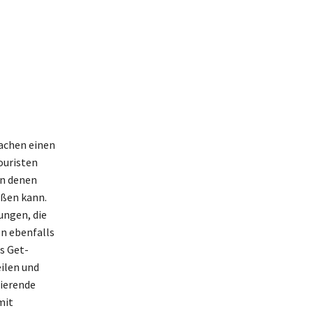
machen einen
ouristen
in denen
eßen kann.
ungen, die
en ebenfalls
s Get-
ilen und
sierende
mit