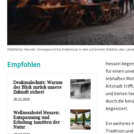
Städtetrip Hessen: Unvergessliche Erlebnisse in den schönsten Städten des Land
Empfohlen
Hessen begeis
für einen unv
lebhaften Met
Denkmalschutz: Warum
Altstadt trif
der Blick zurück unsere
Zukunft sichert
und bieten fa
30.12.2025
durch die ber
begeistert.
Wellnesshotel Hessen:
Entspannung und
Erholung inmitten der
Ein weiteres 
Natur
Tradition un