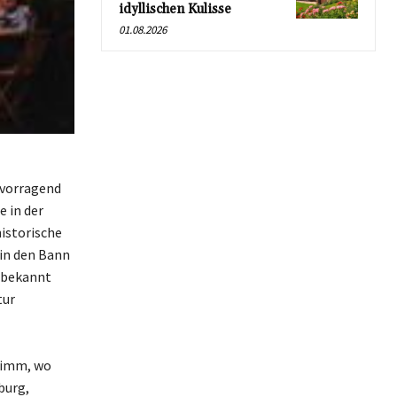
idyllischen Kulisse
01.08.2026
rvorragend
e in der
istorische
 in den Bann
, bekannt
tur
Grimm, wo
burg,