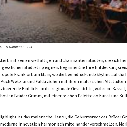
es - © Darmstadt Post
tert mit seinen vielfältigen und charmanten Städten, die sich he
ergesslichen Städtetrip eignen. Beginnen Sie Ihre Entdeckungsreis
ropole Frankfurt am Main, wo die beeindruckende Skyline auf die h
ft. Auch Wetzlar und Fulda ziehen mit ihren malerischen Altstädten
szinierende Einblicke in die regionale Geschichte, während Kassel
ühmten Brüder Grimm, mit einer reichen Palette an Kunst und Kul
Highlight ist das malerische Hanau, die Geburtsstadt der Brüder 
d moderne Innovation harmonisch miteinander verschmelzen. Mar