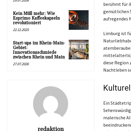
29.07.2026
berühmt für ih
gemütlichen S
Kein Müll mehr: Wie
Esprimo Kaffeekapseln
aufregendes N
revolutioniert
22.12.2025
Limburg ist f
Naturliebhabe
Start-ups im Rhein-Main-
Gebiet:
atemberaubend
Innovationsschmiede
mittelalterlic
zwischen Rhein und Main
diese Region z
27.07.2026
Nachtleben s
Kulture
Ein Städtetrip
Sehenswürdigk
malerische Al
beeindruckend
redaktion