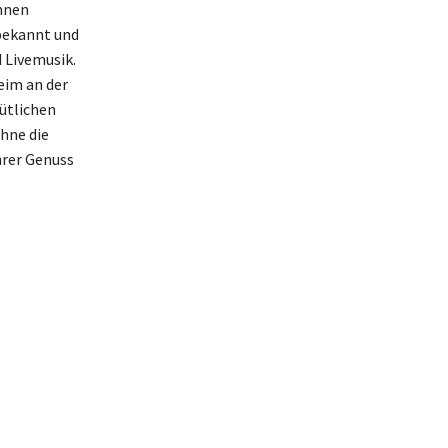
nnen
 bekannt und
 Livemusik.
eim an der
ütlichen
hne die
hrer Genuss