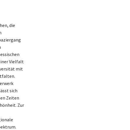
hen, die
n
Spaziergang
n
hessischen
iner Vielfalt
versität mit
tfalten.
terwerk
ässt sich
ten Zeiten
hönheit. Zur
gionale
pektrum.