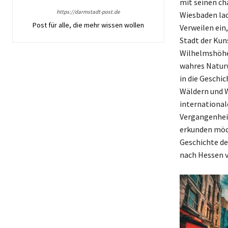
mit seinen ch
https://darmstadt-post.de
Wiesbaden la
Post für alle, die mehr wissen wollen
Verweilen ein,
Stadt der Kun
Wilhelmshöhe,
wahres Naturw
in die Geschic
Wäldern und W
international
Vergangenheit
erkunden möch
Geschichte de
nach Hessen v