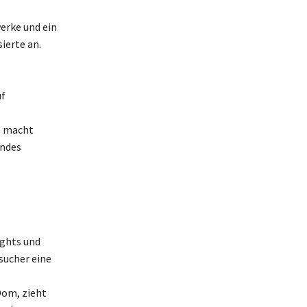
erke und ein
ierte an.
uf
te macht
endes
ights und
sucher eine
Dom, zieht