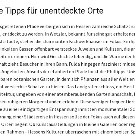
 Tipps für unentdeckte Orte
usgetretenen Pfade verbergen sich in Hessen zahlreiche Schatztru
, entdeckt zu werden. In Wetzlar, bekannt für seine gut erhaltene
Altstädte, stehen die charmanten Fachwerkhäuser im Fokus. Ein 
winkelten Gassen offenbart versteckte Juwelen und Kulissen, die a
iten erinnern. Hier wird Geschichte lebendig, und die Wärme der 
ft zieht Besucher in ihren Bann. Fulda hingegen fasziniert mit se
n Angeboten. Abseits der etablierten Pfade lockt die Phillipps-Uni
aren botanischen Garten, in dem sich Pflanzen aus aller Welt en
at versteckte Schätze zu bieten: Das Landgrafenschloss, ein Meis
itektur, umgeben von einer atemberaubenden Gartenlandschaft, l
den ruhigeren Morgenstunden erleben. Diese weniger frequentier
re zu einer einzigartigen Entspannung inmitten monumentaler Sc
nung einer Städtereise in Hessen sollte der Fokus auch auf diesen
Orten liegen. Ob Kunstausstellungen in kleinen Galerien oder re
nen Rahmen – Hessens Kulturen überraschen mit einem breiten S