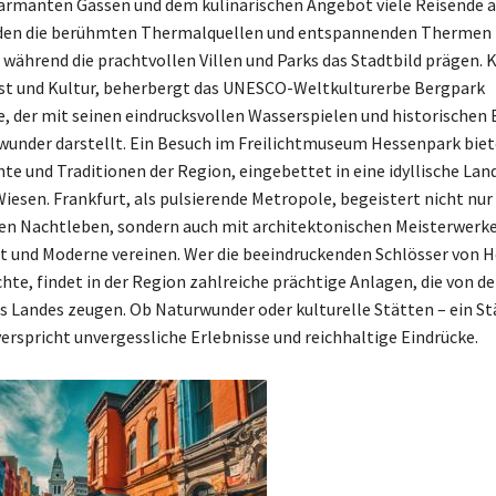
armanten Gassen und dem kulinarischen Angebot viele Reisende a
den die berühmten Thermalquellen und entspannenden Thermen
 während die prachtvollen Villen und Parks das Stadtbild prägen. K
st und Kultur, beherbergt das UNESCO-Weltkulturerbe Bergpark
 der mit seinen eindrucksvollen Wasserspielen und historischen 
under darstellt. Ein Besuch im Freilichtmuseum Hessenpark biet
hte und Traditionen der Region, eingebettet in eine idyllische Lan
iesen. Frankfurt, als pulsierende Metropole, begeistert nicht nu
en Nachtleben, sondern auch mit architektonischen Meisterwerke
 und Moderne vereinen. Wer die beeindruckenden Schlösser von 
te, findet in der Region zahlreiche prächtige Anlagen, die von de
s Landes zeugen. Ob Naturwunder oder kulturelle Stätten – ein St
erspricht unvergessliche Erlebnisse und reichhaltige Eindrücke.