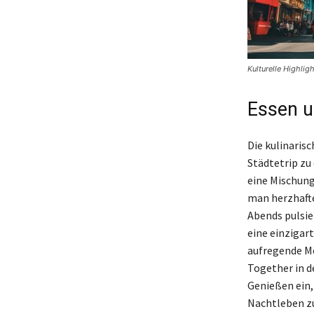
Kulturelle Highli
Essen u
Die kulinaris
Städtetrip zu
eine Mischung
man herzhafte
Abends pulsie
eine einzigar
aufregende Mö
Together in d
Genießen ein,
Nachtleben zu