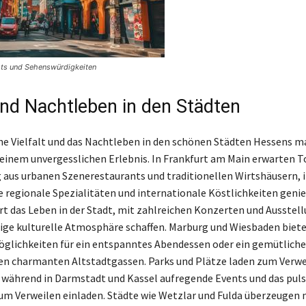
ghts und Sehenswürdigkeiten
nd Nachtleben in den Städten
che Vielfalt und das Nachtleben in den schönen Städten Hessens 
 einem unvergesslichen Erlebnis. In Frankfurt am Main erwarten T
 aus urbanen Szenerestaurants und traditionellen Wirtshäusern, 
 regionale Spezialitäten und internationale Köstlichkeiten geni
rt das Leben in der Stadt, mit zahlreichen Konzerten und Ausstell
tige kulturelle Atmosphäre schaffen. Marburg und Wiesbaden biet
glichkeiten für ein entspanntes Abendessen oder ein gemütliche
en charmanten Altstadtgassen. Parks und Plätze laden zum Verwe
 während in Darmstadt und Kassel aufregende Events und das pul
m Verweilen einladen. Städte wie Wetzlar und Fulda überzeugen 