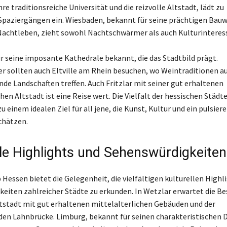
re traditionsreiche Universität und die reizvolle Altstadt, lädt zu
paziergängen ein. Wiesbaden, bekannt für seine prächtigen Bauw
achtleben, zieht sowohl Nachtschwärmer als auch Kulturinteress
ür seine imposante Kathedrale bekannt, die das Stadtbild prägt.
r sollten auch Eltville am Rhein besuchen, wo Weintraditionen a
e Landschaften treffen. Auch Fritzlar mit seiner gut erhaltenen
hen Altstadt ist eine Reise wert. Die Vielfalt der hessischen Städ
u einem idealen Ziel für all jene, die Kunst, Kultur und ein pulsier
chätzen.
lle Highlights und Sehenswürdigkeiten
 Hessen bietet die Gelegenheit, die vielfältigen kulturellen Highl
eiten zahlreicher Städte zu erkunden. In Wetzlar erwartet die Be
tstadt mit gut erhaltenen mittelalterlichen Gebäuden und der
en Lahnbrücke. Limburg, bekannt für seinen charakteristischen 