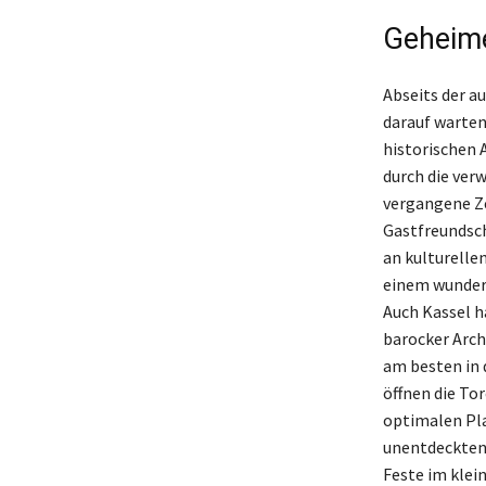
Geheime
Abseits der a
darauf warten
historischen 
durch die ver
vergangene Ze
Gastfreundscha
an kulturelle
einem wunderb
Auch Kassel h
barocker Arch
am besten in 
öffnen die To
optimalen Pla
unentdeckten 
Feste im klei