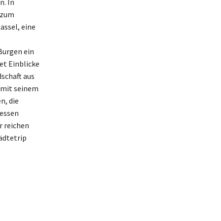
n. In
 zum
assel, eine
Burgen ein
et Einblicke
dschaft aus
r mit seinem
n, die
Hessen
r reichen
ädtetrip