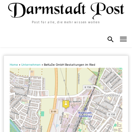
Post für alle, die mehr wissen wollen
Home
»
Unternehmen
»
BeKuDe GmbH Bestattungen im Ried