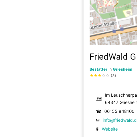
FriedWald 
Bestatter
in
Griesheim
★
★
★
☆
☆
(3)
Im Leuschnerpa
🗺
64347 Grieshei
☎
06155 848100
✉
info@friedwald.d
🌐
Website