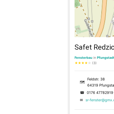
Safet Redzi
Fensterbau
in
Pfungstad
★
★
★
★
☆
(3)
Feldstr. 38
🗺
64319 Pfungsta
☎
0176 47782919
✉
sr-fenster@gmx.