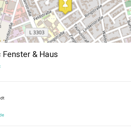
c Fenster & Haus
t
dt
de