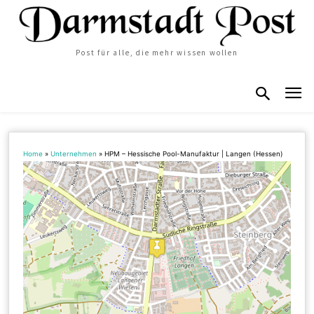
Post für alle, die mehr wissen wollen
Home
»
Unternehmen
»
HPM – Hessische Pool-Manufaktur | Langen (Hessen)