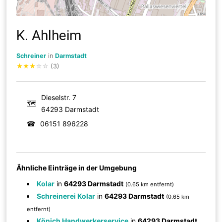
K. Ahlheim
Schreiner
in
Darmstadt
★
★
★
☆
☆
(3)
Dieselstr. 7
🗺
64293 Darmstadt
☎
06151 896228
Ähnliche Einträge in der Umgebung
Kolar
in
64293 Darmstadt
(0.65 km entfernt)
Schreinerei Kolar
in
64293 Darmstadt
(0.65 km
entfernt)
Könich Handwerkerservice
in
64293 Darmstadt