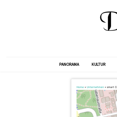
PANORAMA
KULTUR
Home
»
Unternehmen
»
smart C