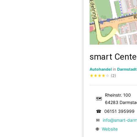
smart Cente
Autohandel
in
Darmstadt
★
★
★
★
☆
(2)
Rheinstr. 100
🗺
64283 Darmsta
☎
06151 395999
✉
info@smart-darm
🌐
Website