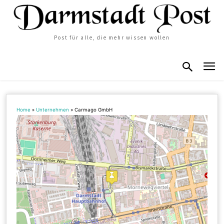
Post für alle, die mehr wissen wollen
Home
»
Unternehmen
»
Carmago GmbH