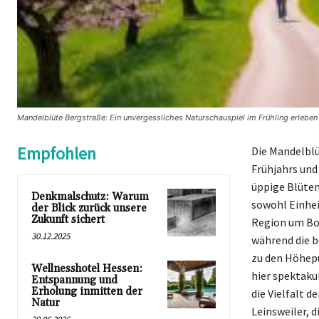
Mandelblüte Bergstraße: Ein unvergessliches Naturschauspiel im Frühling erlebe
Empfohlen
Die Mandelblü
Frühjahrs und
üppige Blüten
Denkmalschutz: Warum
sowohl Einhei
der Blick zurück unsere
Zukunft sichert
Region um Bo
30.12.2025
während die 
zu den Höhepu
Wellnesshotel Hessen:
hier spektaku
Entspannung und
Erholung inmitten der
die Vielfalt d
Natur
Leinsweiler, 