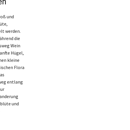
en
roß und
üte,
lt werden.
ährend die
isweg Wein
anfte Hügel,
nen kleine
mischen Flora
das
rweg entlang
ur
Wanderung
blüte und
e