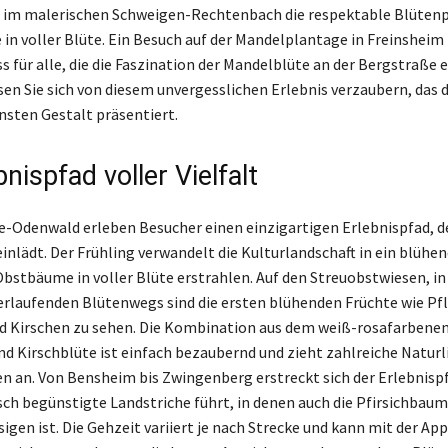
h im malerischen Schweigen-Rechtenbach die respektable Blütenp
n voller Blüte. Ein Besuch auf der Mandelplantage in Freinsheim i
s für alle, die die Faszination der Mandelblüte an der Bergstraße
en Sie sich von diesem unvergesslichen Erlebnis verzaubern, das 
önsten Gestalt präsentiert.
bnispfad voller Vielfalt
-Odenwald erleben Besucher einen einzigartigen Erlebnispfad, de
inlädt. Der Frühling verwandelt die Kulturlandschaft in ein blühe
Obstbäume in voller Blüte erstrahlen. Auf den Streuobstwiesen, i
erlaufenden Blütenwegs sind die ersten blühenden Früchte wie P
d Kirschen zu sehen. Die Kombination aus dem weiß-rosafarbenen
nd Kirschblüte ist einfach bezaubernd und zieht zahlreiche Natur
n an. Von Bensheim bis Zwingenberg erstreckt sich der Erlebnispf
sch begünstigte Landstriche führt, in denen auch die Pfirsichbaum
sigen ist. Die Gehzeit variiert je nach Strecke und kann mit der A