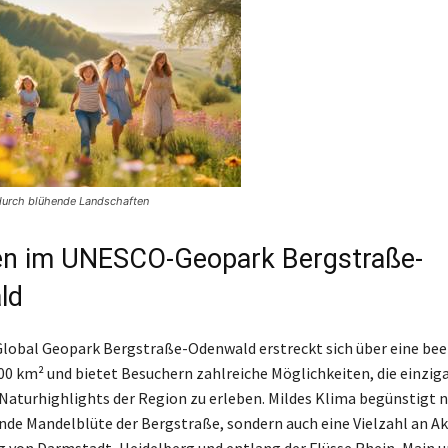
durch blühende Landschaften
en im UNESCO-Geopark Bergstraße-
ld
lobal Geopark Bergstraße-Odenwald erstreckt sich über eine be
00 km² und bietet Besuchern zahlreiche Möglichkeiten, die einzig
Naturhighlights der Region zu erleben. Mildes Klima begünstigt ni
e Mandelblüte der Bergstraße, sondern auch eine Vielzahl an Akt
von Darmstadt, Heidelberg und entlang der Flüsse Rhein, Main u