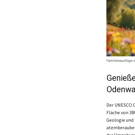
Familienausflüge 
Genieß
Odenwa
Der UNESCO G
Fläche von 38
Geologie und 
atemberaubend
der Umgebung 