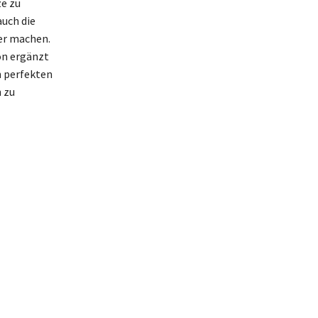
e zu
uch die
er machen.
on ergänzt
n perfekten
n zu