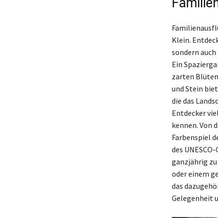
Familie
Familienausfl
Klein. Entdec
sondern auch 
Ein Spazierga
zarten Blüten
und Stein bie
die das Lands
Entdecker vie
kennen. Von d
Farbenspiel d
des UNESCO-G
ganzjährig zu
oder einem ge
das dazugehör
Gelegenheit u