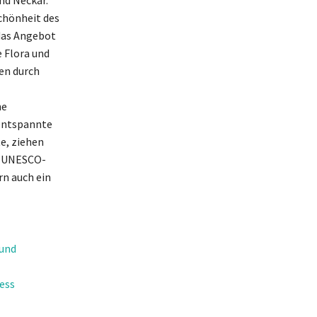
chönheit des
das Angebot
 Flora und
en durch
he
 entspannte
e, ziehen
im UNESCO-
rn auch ein
 und
ess