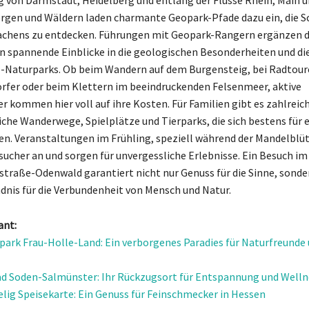
rgen und Wäldern laden charmante Geopark-Pfade dazu ein, die S
achens zu entdecken. Führungen mit Geopark-Rangern ergänzen 
n spannende Einblicke in die geologischen Besonderheiten und die
-Naturparks. Ob beim Wandern auf dem Burgensteig, bei Radtour
rfer oder beim Klettern im beeindruckenden Felsenmeer, aktive
r kommen hier voll auf ihre Kosten. Für Familien gibt es zahlreic
iche Wanderwege, Spielplätze und Tierparks, die sich bestens für
en. Veranstaltungen im Frühling, speziell während der Mandelblüt
sucher an und sorgen für unvergessliche Erlebnisse. Ein Besuch 
traße-Odenwald garantiert nicht nur Genuss für die Sinne, sonde
ndnis für die Verbundenheit von Mensch und Natur.
ant:
ark Frau-Holle-Land: Ein verborgenes Paradies für Naturfreunde
d Soden-Salmünster: Ihr Rückzugsort für Entspannung und Welln
lig Speisekarte: Ein Genuss für Feinschmecker in Hessen