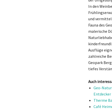
In den Weinbe
Frühlingserw
und vermittel
Fauna des Geo
malerische Dö
Naturliebhabe
kinderfreundl
Ausflüge eign
zahlreiche Be
Geopark Bergs
tiefes Verstä
Auch interess
Geo-Naturp
Entdecker
Therme Ba
Café Heime