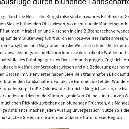
nausflüge durch blühende Landschaft
üge durch die Hessische Bergstraße sind ein wahres Erlebnis für G
ken Sie die blühenden Obstwiesen, wo nicht nur die Mandelbaumbl
Pflaumen, Mirabellen und Kirschen in eine Blütenpracht verwande
ng auf dem Blütenweg führt durch ein rosa-weißes Farbenmeer, w
 der Forsythien und Magnolien um die Wette strahlen. Der Erlebn
tet abwechslungsreiche Naturerlebnisse durch dichte Wälder und s
chaftsbild des Frühlingsgartens Deutschlands prägen. Zugleich ler
l über die Vielfalt der Streuobstwiesen und die Bedeutung der hei
en Gärten im Villenviertel haben Sie einen traumhaften Blick auf 
er blühenden Landschaften. Für aktive Familien bietet der Wande
eoparks Bergstraße-Odenwald zahlreiche Möglichkeiten, die Nat
 erkunden und das milde Klima zu genießen. Ob bei einer kurzen 
mütlichen Picknick zwischen den blühenden Früchten, die Mandel
ige Ambiente machen jeden Ausflug unvergesslich. Nutzen Sie di
nd tauchen Sie ein in die atemberaubende Natur dieser Region.