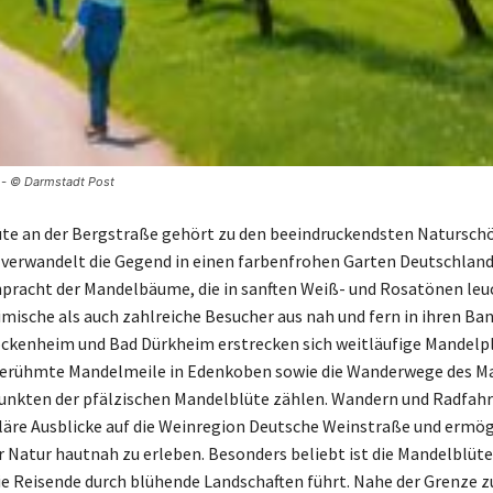
n - © Darmstadt Post
te an der Bergstraße gehört zu den beeindruckendsten Natursch
 verwandelt die Gegend in einen farbenfrohen Garten Deutschland
pracht der Mandelbäume, die in sanften Weiß- und Rosatönen leuc
mische als auch zahlreiche Besucher aus nah und fern in ihren Bann
ckenheim und Bad Dürkheim erstrecken sich weitläufige Mandelp
berühmte Mandelmeile in Edenkoben sowie die Wanderwege des M
nkten der pfälzischen Mandelblüte zählen. Wandern und Radfahr
läre Ausblicke auf die Weinregion Deutsche Weinstraße und ermög
er Natur hautnah zu erleben. Besonders beliebt ist die Mandelblüt
die Reisende durch blühende Landschaften führt. Nahe der Grenze 