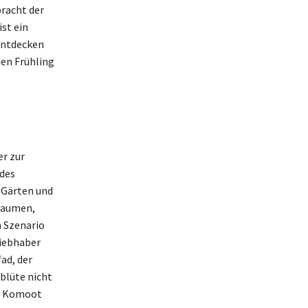
racht der
st ein
 entdecken
den Frühling
r zur
ndes
n Gärten und
flaumen,
 Szenario
liebhaber
ad, der
blüte nicht
pp Komoot