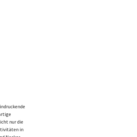
eindruckende
artige
cht nur die
ivitäten in
nd Neckar.