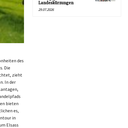
Landeskürzungen
29.07.2026
önheiten des
s. Die
htet, zieht
. In der
lantagen,
andelpfads
en bieten
lichen es,
entour in
zum Elsass