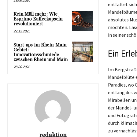
29.06.2026
entfaltet sic
Mandelbäume i
Kein Müll mehr: Wie
Esprimo Kaffeekapseln
absolutes Mus
revolutioniert
möchten. Lass
22.12.2025
in seiner sch
Start-ups im Rhein-Main-
Gebiet:
Ein Erle
Innovationsschmiede
zwischen Rhein und Main
28.06.2026
Im Bergstraße
Mandelblüte e
Paradies, wo 
entlang des v
Mirabellen un
der Mandel- u
und Fotografe
durch klimati
zu vernachläs
redaktion