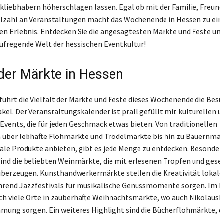
kliebhabern höherschlagen lassen. Egal ob mit der Familie, Freu
Vielzahl an Veranstaltungen macht das Wochenende in Hessen zu e
en Erlebnis. Entdecken Sie die angesagtesten Märkte und Feste u
 aufregende Welt der hessischen Eventkultur!
t der Märkte in Hessen
führt die Vielfalt der Märkte und Feste dieses Wochenende die Besu
kel. Der Veranstaltungskalender ist prall gefüllt mit kulturellen 
 Events, die für jeden Geschmack etwas bieten. Von traditionellen
über lebhafte Flohmärkte und Trödelmärkte bis hin zu Bauernmä
nale Produkte anbieten, gibt es jede Menge zu entdecken. Besonde
nd die beliebten Weinmärkte, die mit erlesenen Tropfen und gese
erzeugen. Kunsthandwerkermärkte stellen die Kreativität lokal
ährend Jazzfestivals für musikalische Genussmomente sorgen. I
ch viele Orte in zauberhafte Weihnachtsmärkte, wo auch Nikolaus
mmung sorgen. Ein weiteres Highlight sind die Bücherflohmärkte, 