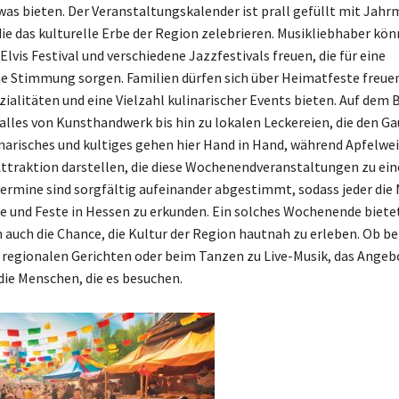
twas bieten. Der Veranstaltungskalender ist prall gefüllt mit Jah
die das kulturelle Erbe der Region zelebrieren. Musikliebhaber kön
lvis Festival und verschiedene Jazzfestivals freuen, die für eine
 Stimmung sorgen. Familien dürfen sich über Heimatfeste freuen
ialitäten und eine Vielzahl kulinarischer Events bieten. Auf dem B
 alles von Kunsthandwerk bis hin zu lokalen Leckereien, die den 
inarisches und kultiges gehen hier Hand in Hand, während Apfelw
Attraktion darstellen, die diese Wochenendveranstaltungen zu ei
ermine sind sorgfältig aufeinander abgestimmt, sodass jeder die
te und Feste in Hessen zu erkunden. Ein solches Wochenende bietet
 auch die Chance, die Kultur der Region hautnah zu erleben. Ob b
regionalen Gerichten oder beim Tanzen zu Live-Musik, das Angebo
 die Menschen, die es besuchen.