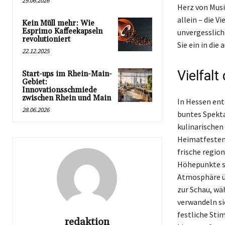
29.06.2026
Herz von Musi
allein – die 
Kein Müll mehr: Wie
Esprimo Kaffeekapseln
unvergesslich
revolutioniert
Sie ein in die
22.12.2025
Vielfal
Start-ups im Rhein-Main-
Gebiet:
Innovationsschmiede
zwischen Rhein und Main
In Hessen ent
28.06.2026
buntes Spekta
kulinarischen
Heimatfesten 
frische regio
Höhepunkte si
Atmosphäre üb
zur Schau, w
verwandeln si
festliche Sti
redaktion