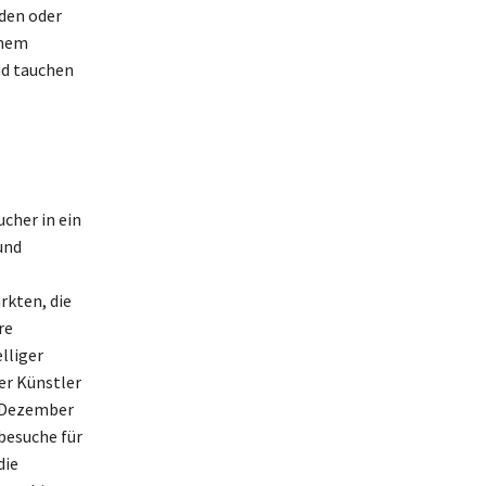
nden oder
inem
nd tauchen
cher in ein
und
rkten, die
re
lliger
er Künstler
m Dezember
besuche für
die