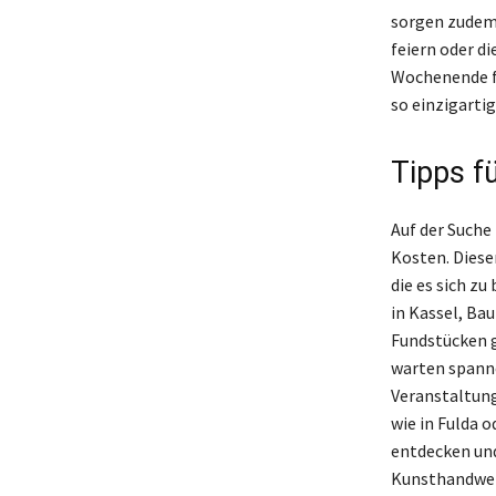
sorgen zudem 
feiern oder di
Wochenende fü
so einzigarti
Tipps f
Auf der Suche
Kosten. Diese
die es sich z
in Kassel, Ba
Fundstücken g
warten spanne
Veranstaltung
wie in Fulda 
entdecken und 
Kunsthandwerk