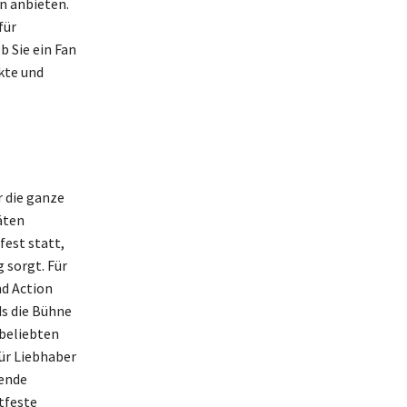
n anbieten.
für
b Sie ein Fan
kte und
 die ganze
äten
fest statt,
 sorgt. Für
d Action
ds die Bühne
 beliebten
ür Liebhaber
nende
tfeste