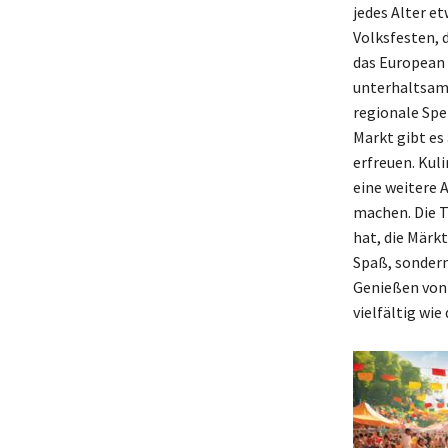
jedes Alter e
Volksfesten, 
das European E
unterhaltsame
regionale Spez
Markt gibt es
erfreuen. Kul
eine weitere 
machen. Die T
hat, die Märk
Spaß, sondern
Genießen von 
vielfältig wie