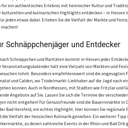
für ein authentisches Erlebnis mit heimischer Kultur und Traditi
e kulturellen und kulinarischen Highlights entdecken – in Hessen 
r jeden etwas dabei. Erleben Sie die Vielfalt der Märkte und Feste
g machen!
ür Schnäppchenjäger und Entdecker
 nach Schnäppchen und Raritäten kommt in Hessen jeder Entdecke
r Veranstaltungskalender hält eine Vielzahl von Märkten und Feste
u besuchen lohnt. Besonders empfehlenswert sind die angesagten
unatal und Calden, wo Trödelmarkt-Liebhaber auf die Jagd nach ei
ehen können. Auch in Nordhessen, mit Städten wie Fritzlar und G
nde Angebote auf Sie. Lassen Sie sich die Termine der verschiede
en nicht entgehen! Für Genussfreunde sind die Bauernmärkte in 
oder Bad Hersfeld, ein echtes Highlight. Hier können Sie regionale
die Vielfalt der hessischen Kulinarik genießen. Ein weiterer Tipp 
ermärkte, zu denen zahlreiche Events in der Rhön und Bad Orb 