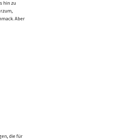
 hin zu
urzum,
chmack. Aber
en, die für