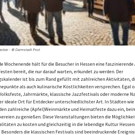
decker - © Darmstadt Post
Wochenende hält für die Besucher in Hessen eine faszinierende
esten bereit, die nur darauf warten, erkundet zu werden. Der
skalender ist bis zum Rand gefüllt mit zahlreichen Aktivitäten, d
hepunkte als auch kulinarische Köstlichkeiten versprechen. Egal 
 Volksfeste, Jahrmärkte, klassische Jazzfestivals oder moderne 
er ideale Ort für Entdecker unterschiedlichster Art. In Städten wie
aden zahlreiche (Apfel)Weinmärkte und Heimatfeste dazu ein, b
kereien zu genießen. Diese Veranstaltungen bieten die Möglichkeit
alitäten zu kosten und gleichzeitig in die lebendige Kultur Hessen
 Besonders die klassischen Festivals sind beeindruckende Ereigniss