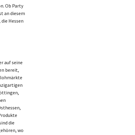
on. Ob Party
ist an diesem
, die Hessen
r auf seine
n bereit,
 Flohmärkte
nzigartigen
öttingen,
nen
Osthessen,
 Produkte
sind die
gehören, wo