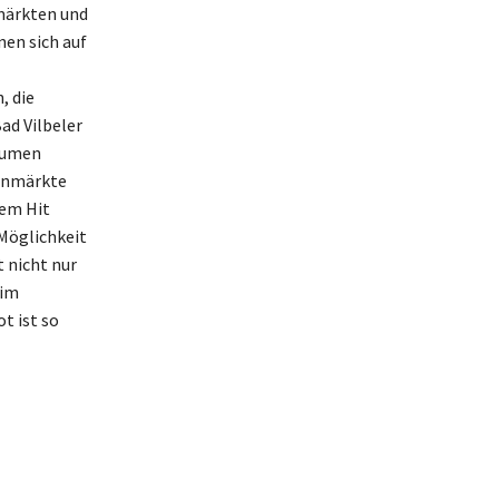
rmärkten und
nen sich auf
, die
ad Vilbeler
Gaumen
einmärkte
nem Hit
 Möglichkeit
 nicht nur
eim
t ist so