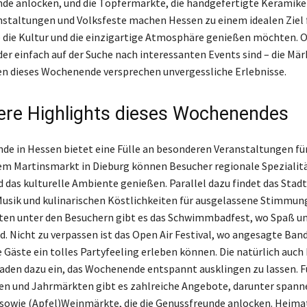
nde anlocken, und die Töpfermärkte, die handgefertigte Keramike
anstaltungen und Volksfeste machen Hessen zu einem idealen Ziel 
e die Kultur und die einzigartige Atmosphäre genießen möchten. O
er einfach auf der Suche nach interessanten Events sind – die Mär
en dieses Wochenende versprechen unvergessliche Erlebnisse.
re Highlights dieses Wochenendes
e in Hessen bietet eine Fülle an besonderen Veranstaltungen für
dem Martinsmarkt in Dieburg können Besucher regionale Spezialit
 das kulturelle Ambiente genießen. Parallel dazu findet das Stadt
Musik und kulinarischen Köstlichkeiten für ausgelassene Stimmung
ten unter den Besuchern gibt es das Schwimmbadfest, wo Spaß un
nd. Nicht zu verpassen ist das Open Air Festival, wo angesagte Ban
e Gäste ein tolles Partyfeeling erleben können. Die natürlich auch
aden dazu ein, das Wochenende entspannt ausklingen zu lassen. F
en und Jahrmärkten gibt es zahlreiche Angebote, darunter span
 sowie (Apfel)Weinmärkte, die die Genussfreunde anlocken. Heima