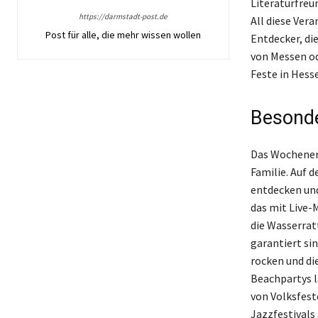
Literaturfreu
https://darmstadt-post.de
All diese Ver
Post für alle, die mehr wissen wollen
Entdecker, di
von Messen od
Feste in Hess
Besonde
Das Wochenend
Familie. Auf 
entdecken und
das mit Live-
die Wasserrat
garantiert si
rocken und di
Beachpartys l
von Volksfest
Jazzfestivals