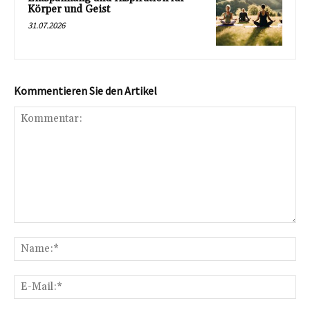
Körper und Geist
31.07.2026
Kommentieren Sie den Artikel
Kommentar:
Na
E-
Mai