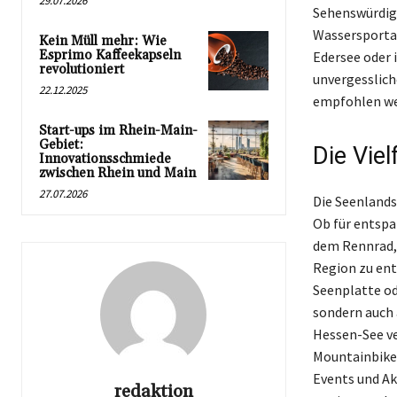
29.07.2026
Sehenswürdigk
Wassersportak
Kein Müll mehr: Wie
Esprimo Kaffeekapseln
Edersee oder 
revolutioniert
unvergesslich
22.12.2025
empfohlen we
Start-ups im Rhein-Main-
Gebiet:
Die Viel
Innovationsschmiede
zwischen Rhein und Main
27.07.2026
Die Seenlands
Ob für entspa
dem Rennrad, 
Region zu en
Seenplatte od
sondern auch
Hessen-See ve
Mountainbiker
Events und Ak
redaktion