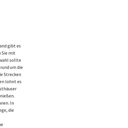
and gibt es
b Sie mit
wahl sollte
 rund um die
de Strecken
en lohnt es
sthäuser
enießen.
anen. In
ge, die
he