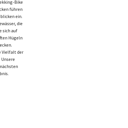
rekking-Bike
ecken führen
licken ein.
ewässer, die
 sich auf
nften Hügeln
ecken.
 Vielfalt der
. Unsere
 nächsten
bnis.