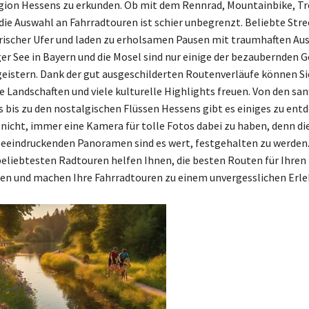
egion Hessens zu erkunden. Ob mit dem Rennrad, Mountainbike, T
 die Auswahl an Fahrradtouren ist schier unbegrenzt. Beliebte Str
ischer Ufer und laden zu erholsamen Pausen mit traumhaften Ausb
er See in Bayern und die Mosel sind nur einige der bezaubernden G
eistern. Dank der gut ausgeschilderten Routenverläufe können Sie
e Landschaften und viele kulturelle Highlights freuen. Von den sa
 bis zu den nostalgischen Flüssen Hessens gibt es einiges zu entd
nicht, immer eine Kamera für tolle Fotos dabei zu haben, denn die
beeindruckenden Panoramen sind es wert, festgehalten zu werden
 beliebtesten Radtouren helfen Ihnen, die besten Routen für Ihren
den und machen Ihre Fahrradtouren zu einem unvergesslichen Erle