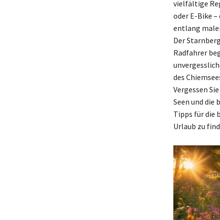
vielfältige R
oder E-Bike –
entlang maler
Der Starnberg
Radfahrer beg
unvergesslich
des Chiemsees
Vergessen Sie 
Seen und die 
Tipps für die
Urlaub zu fin