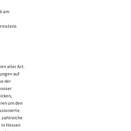
Ob am
ärmstens
en aller Art.
rungen auf
se der
Mooser
icken,
uren um den
ssionierte
 zahlreiche
b in Hessen