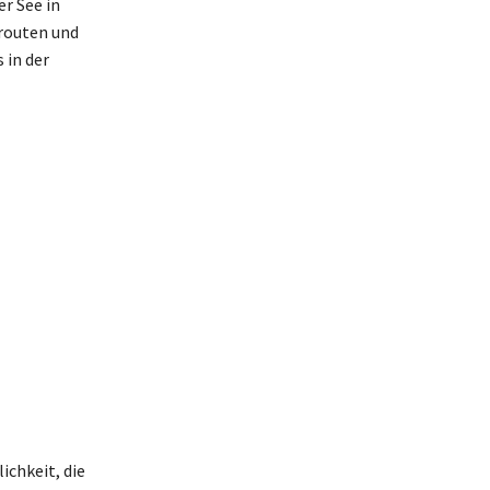
r See in
drouten und
 in der
chkeit, die