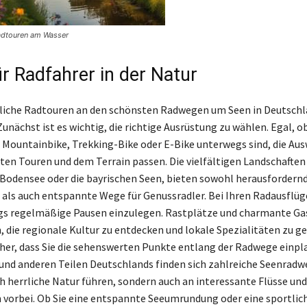
adtouren am Wasser
ür Radfahrer in der Natur
liche Radtouren an den schönsten Radwegen um Seen in Deutschl
Zunächst ist es wichtig, die richtige Ausrüstung zu wählen. Egal, o
Mountainbike, Trekking-Bike oder E-Bike unterwegs sind, die Aus
ten Touren und dem Terrain passen. Die vielfältigen Landschaften
 Bodensee oder die bayrischen Seen, bieten sowohl herausfordern
e als auch entspannte Wege für Genussradler. Bei Ihren Radausflüg
gs regelmäßige Pausen einzulegen. Rastplätze und charmante Ga
n, die regionale Kultur zu entdecken und lokale Spezialitäten zu g
icher, dass Sie die sehenswerten Punkte entlang der Radwege einpl
nd anderen Teilen Deutschlands finden sich zahlreiche Seenradwe
ch herrliche Natur führen, sondern auch an interessante Flüsse und
 vorbei. Ob Sie eine entspannte Seeumrundung oder eine sportlic