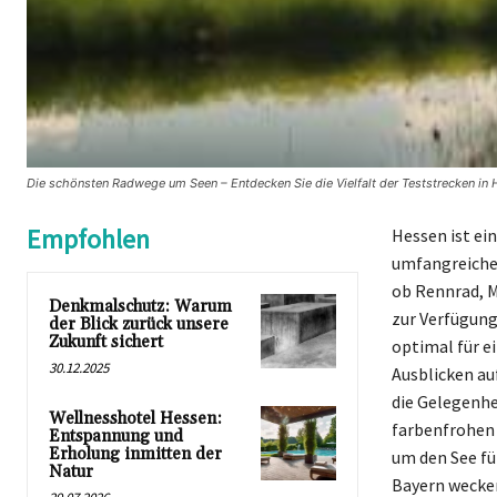
Die schönsten Radwege um Seen – Entdecken Sie die Vielfalt der Teststrecken in
Empfohlen
Hessen ist ei
umfangreichen
ob Rennrad, M
Denkmalschutz: Warum
zur Verfügung
der Blick zurück unsere
Zukunft sichert
optimal für e
30.12.2025
Ausblicken au
die Gelegenhe
Wellnesshotel Hessen:
farbenfrohen 
Entspannung und
Erholung inmitten der
um den See fü
Natur
Bayern wecke