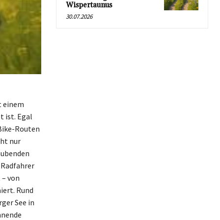
Wispertaunus
30.07.2026
t einem
 ist. Egal
-Bike-Routen
cht nur
raubenden
 Radfahrer
 – von
iert. Rund
ger See in
nnende