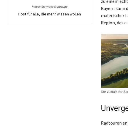
zu einem echt
https://darmstadt-post.de
Bayern kann d
Post für alle, die mehr wissen wollen
malerischer L
Region, das a
Die Vielfalt der S
Unverge
Radtouren ent