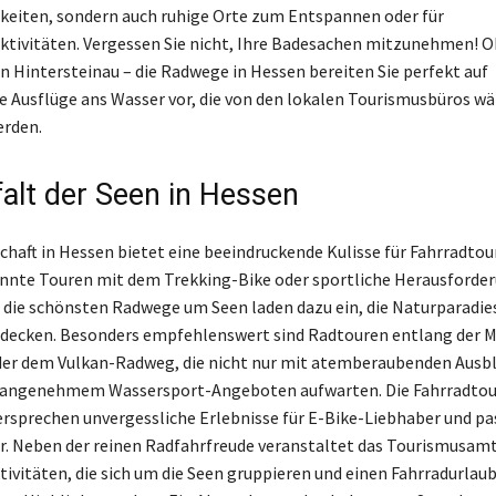
eiten, sondern auch ruhige Orte zum Entspannen oder für
tivitäten. Vergessen Sie nicht, Ihre Badesachen mitzunehmen! 
in Hintersteinau – die Radwege in Hessen bereiten Sie perfekt auf
e Ausflüge ans Wasser vor, die von den lokalen Tourismusbüros w
rden.
falt der Seen in Hessen
chaft in Hessen bietet eine beeindruckende Kulisse für Fahrradtour
nnte Touren mit dem Trekking-Bike oder sportliche Herausforde
die schönsten Radwege um Seen laden dazu ein, die Naturparadie
tdecken. Besonders empfehlenswert sind Radtouren entlang der 
er dem Vulkan-Radweg, die nicht nur mit atemberaubenden Ausbl
 angenehmem Wassersport-Angeboten aufwarten. Die Fahrradto
rsprechen unvergessliche Erlebnisse für E-Bike-Liebhaber und pa
. Neben der reinen Radfahrfreude veranstaltet das Tourismusamt
tivitäten, die sich um die Seen gruppieren und einen Fahrradurlau