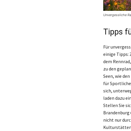
Unvergessliche R
Tipps f
Für unvergess
einige Tipps: 
dem Rennrad, 
zu den geplan
Seen, wie den
für Sportlich
sich, unterwe
laden dazu ei
Stellen Sie s
Brandenburg u
nicht nur dur
Kulturstätten