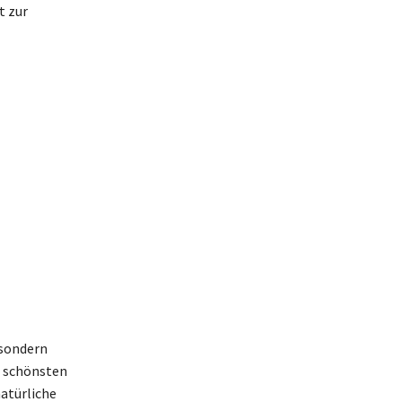
t zur
 sondern
e schönsten
atürliche