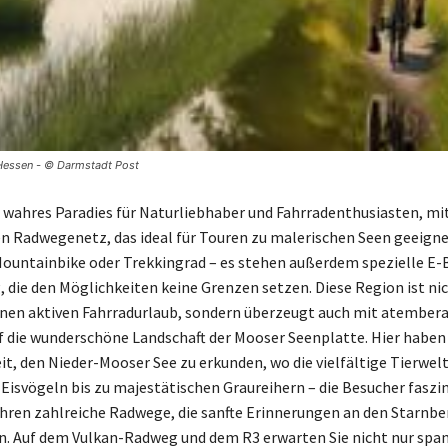
 Hessen - © Darmstadt Post
n wahres Paradies für Naturliebhaber und Fahrradenthusiasten, mi
 Radwegenetz, das ideal für Touren zu malerischen Seen geeignet
ountainbike oder Trekkingrad – es stehen außerdem spezielle E
, die den Möglichkeiten keine Grenzen setzen. Diese Region ist ni
inen aktiven Fahrradurlaub, sondern überzeugt auch mit atembe
f die wunderschöne Landschaft der Mooser Seenplatte. Hier haben
it, den Nieder-Mooser See zu erkunden, wo die vielfältige Tierwelt
Eisvögeln bis zu majestätischen Graureihern – die Besucher faszin
hren zahlreiche Radwege, die sanfte Erinnerungen an den Starnber
n. Auf dem Vulkan-Radweg und dem R3 erwarten Sie nicht nur spa