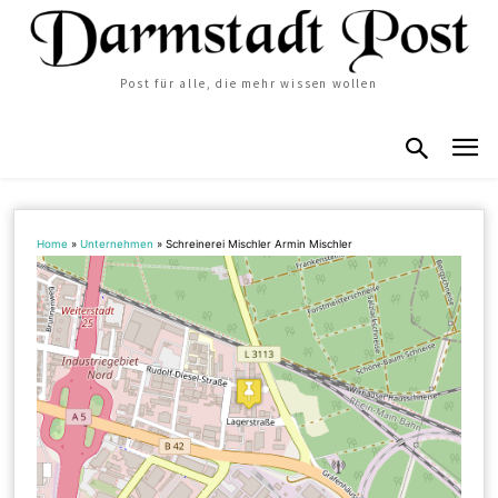
Post für alle, die mehr wissen wollen
Home
»
Unternehmen
»
Schreinerei Mischler Armin Mischler