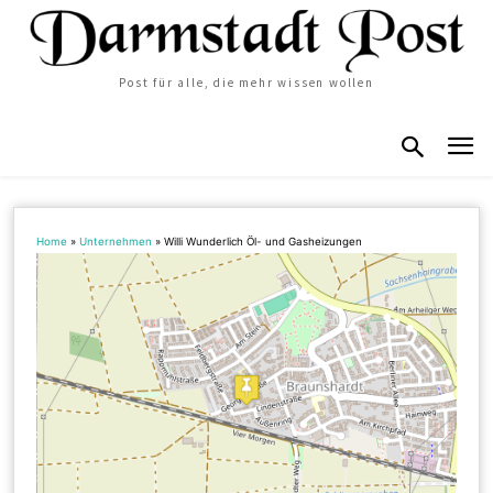
Post für alle, die mehr wissen wollen
Home
»
Unternehmen
»
Willi Wunderlich Öl- und Gasheizungen