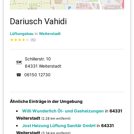
Dariusch Vahidi
Lüftungsbau
in
Weiterstadt
★
★
★
★
☆
(5)
Schillerstr. 10
🗺
64331 Weiterstadt
☎
06150 12730
Ähnliche Einträge in der Umgebung
Willi Wunderlich Öl- und Gasheizungen
in
64331
Weiterstadt
(2.28 km entfernt)
Jost Heizung Lüftung Sanitär GmbH
in
64331
Weiterstadt
(3.34 km entfernt)