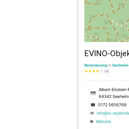
EVINO-Objek
Renovierung
in
Seeheim
★
★
★
★
☆
(4)
Albert-Einstein
🗺
64342 Seeheim
☎
0172 5656769
✉
info@ts-objektdi
🌐
Website