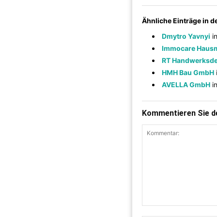
Ähnliche Einträge in 
Dmytro Yavnyi
i
Immocare Hausm
RT Handwerksde
HMH Bau GmbH
AVELLA GmbH
i
Kommentieren Sie de