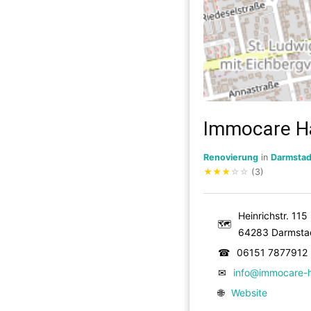
Immocare Ha
Renovierung
in
Darmstad
★
★
★
☆
☆
(3)
Heinrichstr. 115
🗺
64283 Darmsta
☎
06151 7877912
✉
info@immocare-h
🌐
Website