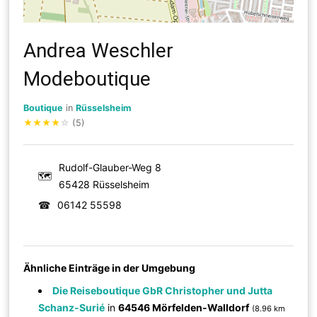
Andrea Weschler
Modeboutique
Boutique
in
Rüsselsheim
★
★
★
★
☆
(5)
Rudolf-Glauber-Weg 8
🗺
65428 Rüsselsheim
☎
06142 55598
Ähnliche Einträge in der Umgebung
Die Reiseboutique GbR Christopher und Jutta
Schanz-Surié
in
64546 Mörfelden-Walldorf
(8.96 km