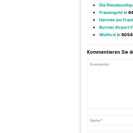
Die Reiseboutiq
Frauengold
in
64
Hermès am Frank
Burresi Airport 
Wolford
in
60549
Kommentieren Sie de