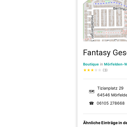
Fantasy Ges
Boutique
in
Mörfelden-W
★
★
★
☆
☆
(3)
Tizianplatz 29
🗺
64546 Mörfelde
☎
06105 278668
Ähnliche Einträge in 