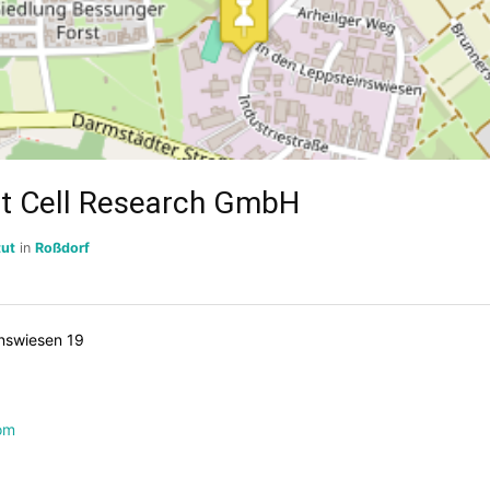
t Cell Research GmbH
tut
in
Roßdorf
inswiesen 19
om