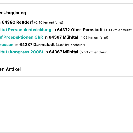
der Umgebung
n
64380 Roßdorf
(0.40 km entfernt)
itut Personalentwicklung
in
64372 Ober-Ramstadt
(3.99 km entfernt)
raf Prospektionen GbR
in
64367 Mühltal
(4.03 km entfernt)
dhessen
in
64287 Darmstadt
(4.92 km entfernt)
itut (Kongress 2006)
in
64367 Mühltal
(5.00 km entfernt)
n Artikel