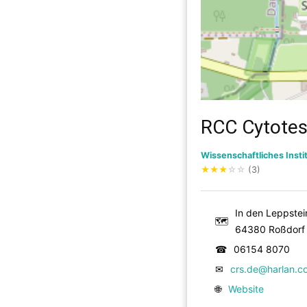
RCC Cytotes
Wissenschaftliches Insti
★
★
★
☆
☆
(3)
In den Leppste
🗺
64380 Roßdorf
☎
06154 8070
✉
crs.de@harlan.c
🌐
Website