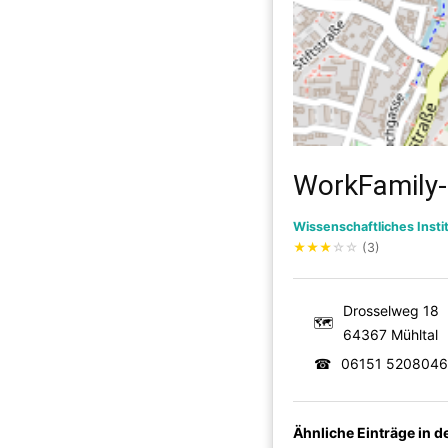
WorkFamily-
Wissenschaftliches Insti
★
★
★
☆
☆
(3)
Drosselweg 18
🗺
64367 Mühltal
☎
06151 5208046
Ähnliche Einträge in 