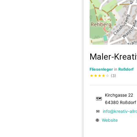
Maler-Kreati
Fliesenleger
in
Roßdorf
★
★
★
★
☆
(3)
Kirchgasse 22
🗺
64380 Roßdorf
✉
info@kreativ-all
🌐
Website