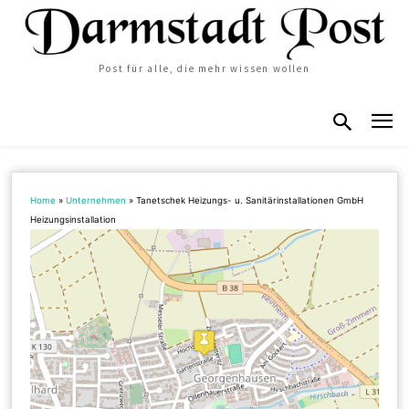
Post für alle, die mehr wissen wollen
Home
»
Unternehmen
»
Tanetschek Heizungs- u. Sanitärinstallationen GmbH
Heizungsinstallation