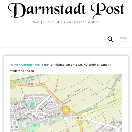
Post für alle, die mehr wissen wollen
Home
»
Unternehmen
»
Richter Michael GmbH & Co. KG schöner baden /
modernes heizen