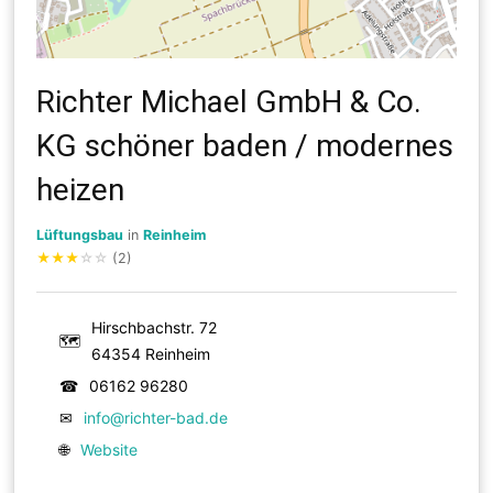
Richter Michael GmbH & Co.
KG schöner baden / modernes
heizen
Lüftungsbau
in
Reinheim
★
★
★
☆
☆
(2)
Hirschbachstr. 72
🗺
64354 Reinheim
☎
06162 96280
✉
info@richter-bad.de
🌐
Website