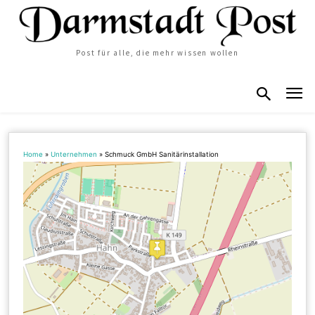
Post für alle, die mehr wissen wollen
Home
»
Unternehmen
»
Schmuck GmbH Sanitärinstallation