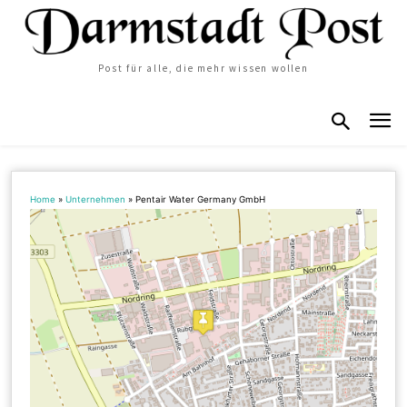
Post für alle, die mehr wissen wollen
Home
»
Unternehmen
»
Pentair Water Germany GmbH