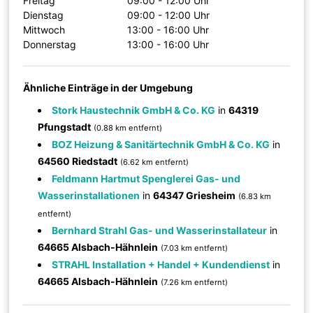
Freitag
09:00 - 12:00 Uhr
Dienstag
09:00 - 12:00 Uhr
Mittwoch
13:00 - 16:00 Uhr
Donnerstag
13:00 - 16:00 Uhr
Ähnliche Einträge in der Umgebung
Stork Haustechnik GmbH & Co. KG
in
64319
Pfungstadt
(0.88 km entfernt)
BOZ Heizung & Sanitärtechnik GmbH & Co. KG
in
64560 Riedstadt
(6.62 km entfernt)
Feldmann Hartmut Spenglerei Gas- und
Wasserinstallationen
in
64347 Griesheim
(6.83 km
entfernt)
Bernhard Strahl Gas- und Wasserinstallateur
in
64665 Alsbach-Hähnlein
(7.03 km entfernt)
STRAHL Installation + Handel + Kundendienst
in
64665 Alsbach-Hähnlein
(7.26 km entfernt)