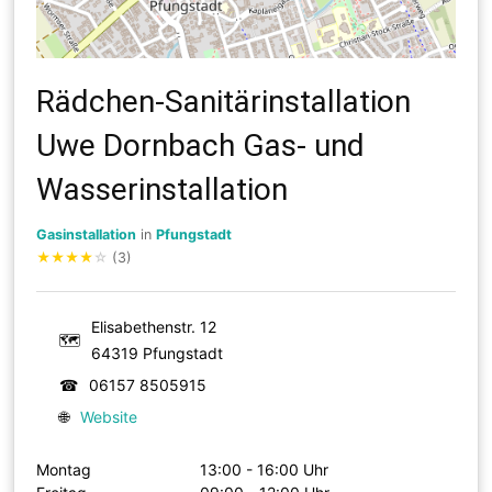
Rädchen-Sanitärinstallation
Uwe Dornbach Gas- und
Wasserinstallation
Gasinstallation
in
Pfungstadt
★
★
★
★
☆
(3)
Elisabethenstr. 12
🗺
64319 Pfungstadt
☎
06157 8505915
🌐
Website
Montag
13:00 - 16:00 Uhr