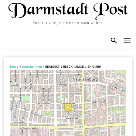
Post für alle, die mehr wissen wollen
Home
»
Unternehmen
»
BENEDIKT & BEECK IMMOBILIEN GMBH